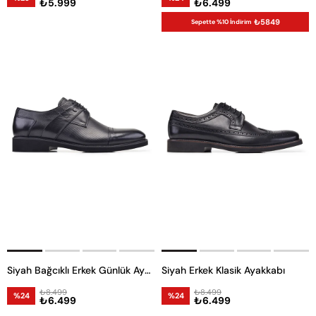
₺5.999
₺6.499
₺5849
Sepette %10 İndirim
Siyah Bağcıklı Erkek Günlük Ayakkabı
Siyah Erkek Klasik Ayakkabı
₺8.499
₺8.499
%24
%24
₺6.499
₺6.499