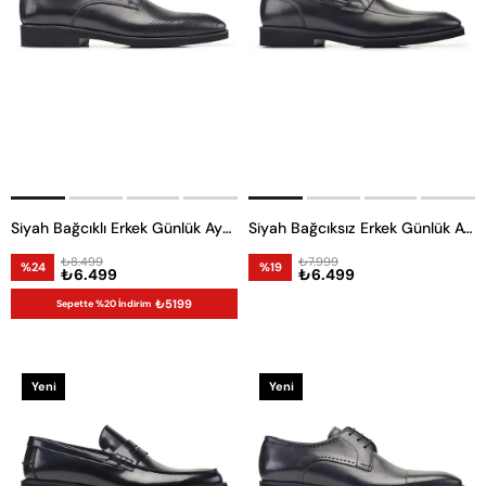
Siyah Bağcıklı Erkek Günlük Ayakkabı
Siyah Bağcıksız Erkek Günlük Ayakkabı
₺8.499
₺7.999
%24
%19
₺6.499
₺6.499
₺5199
Sepette %20 İndirim
Yeni
Yeni
Ürün
Ürün