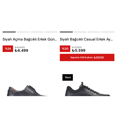
Siyah Açma Bağcıklı Erkek Günlük Ayakkabı
Siyah Bağcıklı Casual Erkek Ayakkabı
₺8.499
₺7.999
%24
%30
₺6.499
₺5.599
₺5039
Sepette %10 İndirim
Yeni
Ürün