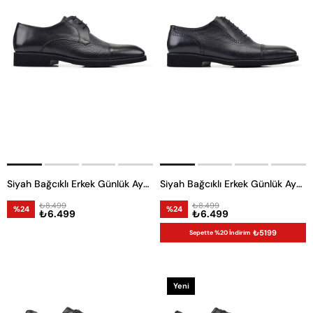
Siyah Bağcıklı Erkek Günlük Ayakkabı
Siyah Bağcıklı Erkek Günlük Ayakkabı
₺8.499
₺8.499
%24
%24
₺6.499
₺6.499
₺5199
Sepette %20 İndirim
Yeni
Ürün