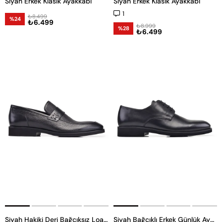
Siyah Erkek Klasik Ayakkabı
Siyah Erkek Klasik Ayakkabı
1
₺8.499
%24
₺6.499
₺8.999
%28
₺6.499
Siyah Hakiki Deri Bağcıksız Loafer Erkek Günlük Ayakkabı
Siyah Bağcıklı Erkek Günlük Ayakkabı