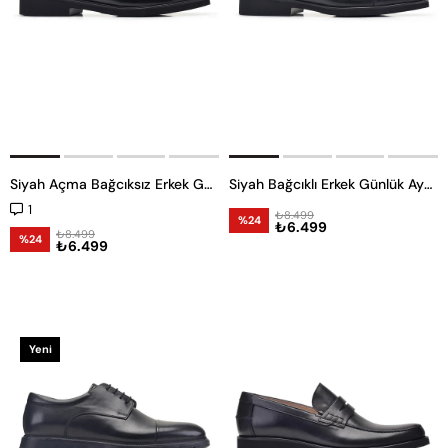
Siyah Açma Bağcıksız Erkek Günlük Ayakkabı
Siyah Bağcıklı Erkek Günlük Ayakkabı
1
₺8.499
%24
₺6.499
₺8.499
%24
₺6.499
Yeni
Ürün