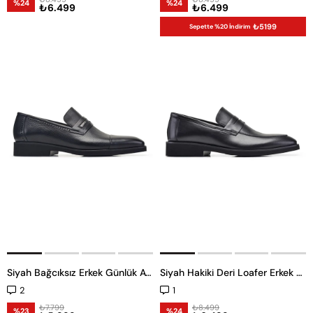
%24
%24
₺6.499
₺6.499
₺5199
Sepette %20 İndirim
Siyah Bağcıksız Erkek Günlük Ayakkabı
Siyah Hakiki Deri Loafer Erkek Günlük Ayakkabı
2
1
₺7.799
₺8.499
%23
%24