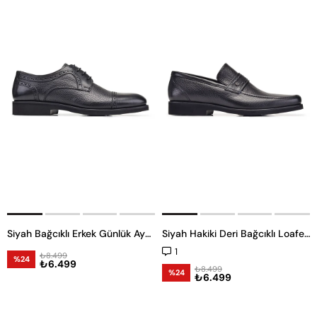
Siyah Bağcıklı Erkek Günlük Ayakkabı
Siyah Hakiki Deri Bağcıklı Loafer Erkek Günlük Ayakkabı
1
₺8.499
%24
₺6.499
₺8.499
%24
₺6.499