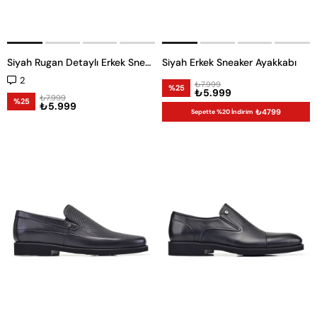
Siyah Rugan Detaylı Erkek Sneaker Ayakkabı
Siyah Erkek Sneaker Ayakkabı
2
₺7.999
%25
₺5.999
₺7.999
%25
₺5.999
₺4799
Sepette %20 İndirim