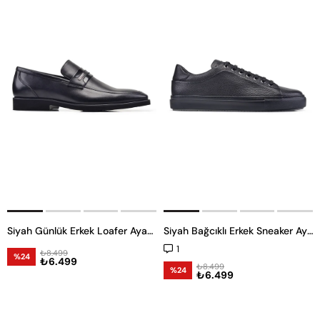
Siyah Günlük Erkek Loafer Ayakkabı
Siyah Bağcıklı Erkek Sneaker Ayakkabı
1
₺8.499
%24
₺6.499
₺8.499
%24
₺6.499