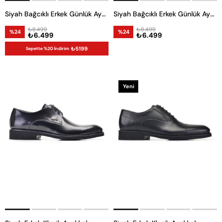
Siyah Bağcıklı Erkek Günlük Ayakkabı
Siyah Bağcıklı Erkek Günlük Ayakkabı
₺8.499
₺8.499
%24
%24
₺6.499
₺6.499
₺5199
Sepette %20 İndirim
Yeni
Ürün