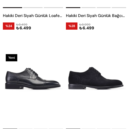
Hakiki Deri Siyah Günlük Loafer Erkek Ayakkabı -8695-
Hakiki Deri Siyah Günlük Bağcıklı Erkek Ayakkabı -11923-
₺8.499
₺8.999
%24
%28
₺6.499
₺6.499
Yeni
Ürün