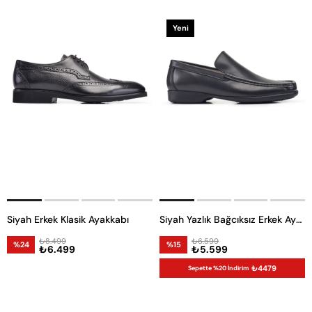
Yeni
Ürün
Siyah Erkek Klasik Ayakkabı
Siyah Yazlık Bağcıksız Erkek Ayakkabı
₺8.499
₺6.599
%24
%15
₺6.499
₺5.599
₺4479
Sepette %20 İndirim