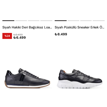
Siyah Hakiki Deri Bağcıksız Loafer Erkek Günlük Ayakkabı
Siyah Püsküllü Sneaker Erkek Örgü Ayakkabı
₺8.499
₺8.499
%24
₺6.499