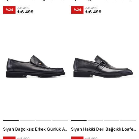
₺8.499
₺8.499
%24
%24
₺6.499
₺6.499
Siyah Bağcıksız Erkek Günlük Ayakkabı
Siyah Hakiki Deri Bağcıklı Loafer Erkek Günlük Ayakkabı
₺8.499
₺8.499