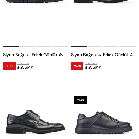
Siyah Bağcıklı Erkek Günlük Ayakkabı
Siyah Bağcıksız Erkek Günlük Ayakkabı
₺7.999
₺8.499
%19
%24
₺6.499
₺6.499
Yeni
Ürün