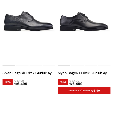
Siyah Bağcıklı Erkek Günlük Ayakkabı
Siyah Bağcıklı Erkek Günlük Ayakkabı
₺8.499
₺8.499
%24
%24
₺6.499
₺6.499
₺5199
Sepette %20 İndirim