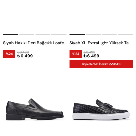
Siyah Hakiki Deri Bağcıklı Loafer Erkek Günlük Ayakkabı
Siyah XL ExtraLight Yüksek Taban Ayakkabı
₺8.499
₺8.499
%24
%24
₺6.499
₺6.499
₺5849
Sepette %10 İndirim