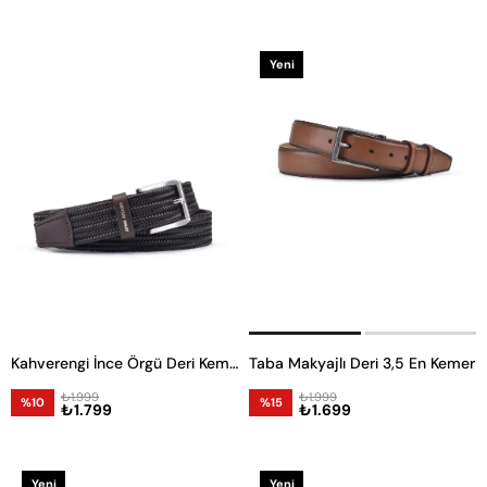
Yeni
Ürün
Kahverengi İnce Örgü Deri Kemer
Taba Makyajlı Deri 3,5 En Kemer
₺1.999
₺1.999
%10
%15
₺1.799
₺1.699
Yeni
Yeni