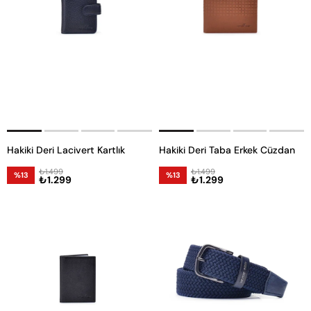
Hakiki Deri Lacivert Kartlık
Hakiki Deri Taba Erkek Cüzdan
₺1.499
₺1.499
%13
%13
₺1.299
₺1.299