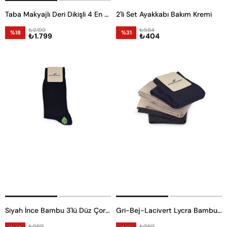
Taba Makyajlı Deri Dikişli 4 En Kemer
2'li Set Ayakkabı Bakım Kremi
₺2.199
₺584
%18
%31
₺1.799
₺404
Siyah İnce Bambu 3'lü Düz Çorap
Gri-Bej-Lacivert Lycra Bambu 3'lü Düz Çorap
₺989
₺969