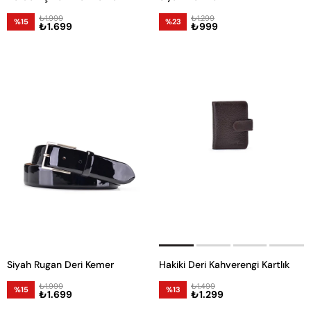
₺1.999
₺1.299
%15
%23
₺1.699
₺999
Siyah Rugan Deri Kemer
Hakiki Deri Kahverengi Kartlık
₺1.999
₺1.499
%15
%13
₺1.699
₺1.299