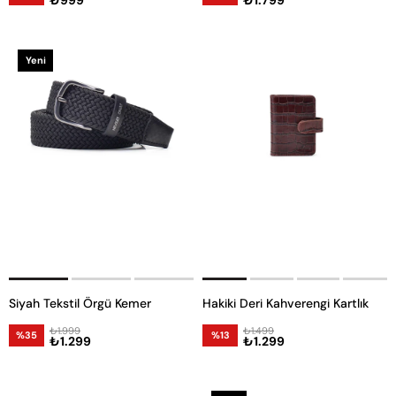
Yeni
Ürün
Siyah Tekstil Örgü Kemer
Hakiki Deri Kahverengi Kartlık
₺1.999
₺1.499
%35
%13
₺1.299
₺1.299