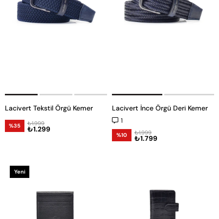
Lacivert Tekstil Örgü Kemer
Lacivert İnce Örgü Deri Kemer
1
₺1.999
%35
₺1.299
₺1.999
%10
₺1.799
Yeni
Ürün