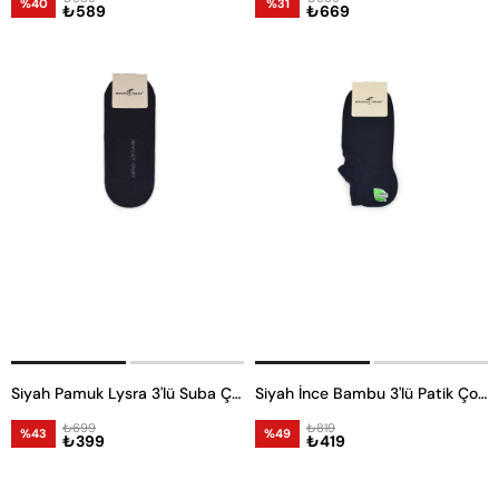
%40
%31
₺589
₺669
Siyah Pamuk Lysra 3'lü Suba Çorap
Siyah İnce Bambu 3'lü Patik Çorap
₺699
₺819
%43
%49
₺399
₺419