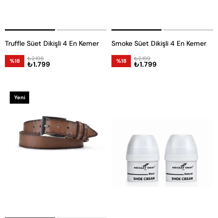
Truffle Süet Dikişli 4 En Kemer
Smoke Süet Dikişli 4 En Kemer
₺2.199
₺2.199
%18
%18
₺1.799
₺1.799
Yeni
Ürün