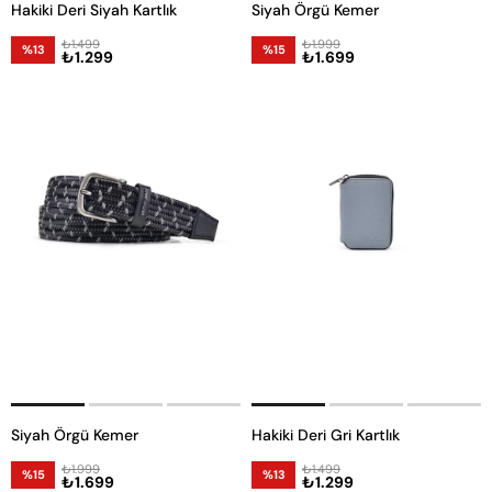
Hakiki Deri Siyah Kartlık
Siyah Örgü Kemer
₺1.499
₺1.999
%13
%15
₺1.299
₺1.699
Siyah Örgü Kemer
Hakiki Deri Gri Kartlık
₺1.999
₺1.499
%15
%13
₺1.699
₺1.299