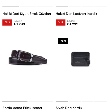
Hakiki Deri Siyah Erkek Cüzdan
Hakiki Deri Lacivert Kartlık
₺1.499
₺1.499
%13
%13
₺1.299
₺1.299
Yeni
Ürün
Bordo Açma Erkek Kemer
Siyah Deri Kartlık