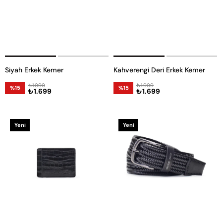
Siyah Erkek Kemer
Kahverengi Deri Erkek Kemer
₺1.999
₺1.999
%15
%15
₺1.699
₺1.699
Yeni
Yeni
Ürün
Ürün