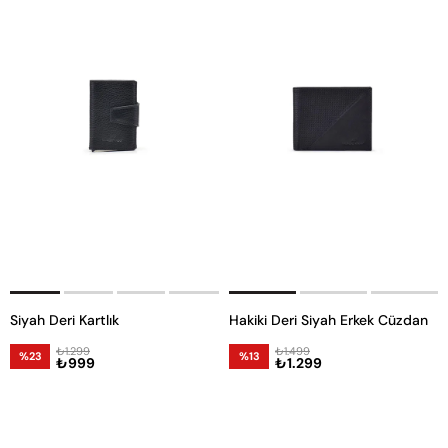
Siyah Deri Kartlık
Hakiki Deri Siyah Erkek Cüzdan
₺1.299
₺1.499
%23
%13
₺999
₺1.299