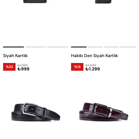
Siyah Kartlık
Hakiki Deri Siyah Kartlık
₺1.299
₺1.499
%23
%13
₺999
₺1.299