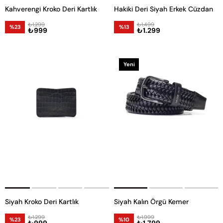
Kahverengi Kroko Deri Kartlık
Hakiki Deri Siyah Erkek Cüzdan
₺1.299
₺1.499
%23
%13
₺999
₺1.299
Yeni
Ürün
Siyah Kroko Deri Kartlık
Siyah Kalın Örgü Kemer
₺1.299
₺1.999
%23
%10
₺999
₺1.799