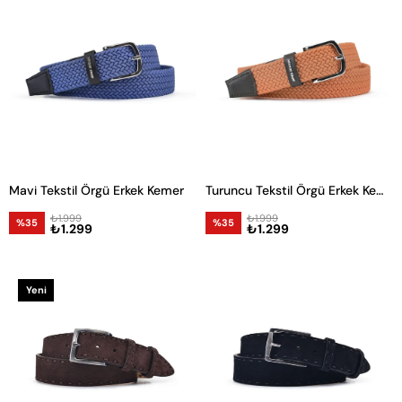
Mavi Tekstil Örgü Erkek Kemer
Turuncu Tekstil Örgü Erkek Kemer
₺1.999
₺1.999
%35
%35
₺1.299
₺1.299
Yeni
Ürün