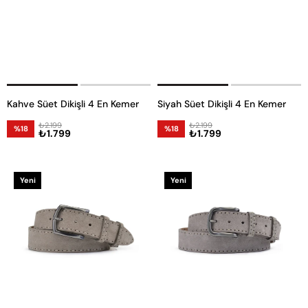
Kahve Süet Dikişli 4 En Kemer
Siyah Süet Dikişli 4 En Kemer
₺2.199
₺2.199
%18
%18
₺1.799
₺1.799
Yeni
Yeni
Ürün
Ürün