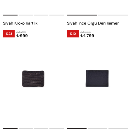
Siyah Kroko Kartlık
Siyah İnce Örgü Deri Kemer
₺1.299
₺1.999
%23
%10
₺999
₺1.799