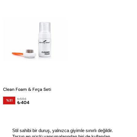
Clean Foam & Fırça Seti
₺584
%31
₺404
Stil sahibi bir duruş, yalnızca giyimle sınırlı değildir. 
Tarzın en güçlü yansımalarından biri de kullanılan 