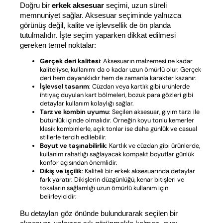
Doğru bir 
erkek aksesuar
 seçimi, uzun süreli 
memnuniyet sağlar. Aksesuar seçiminde yalnızca 
görünüş değil, kalite ve işlevsellik de ön planda 
tutulmalıdır. İşte seçim yaparken dikkat edilmesi 
gereken temel noktalar:
Gerçek deri kalitesi
: Aksesuarın malzemesi ne kadar
kaliteliyse, kullanımı da o kadar uzun ömürlü olur. Gerçek
deri hem dayanıklıdır hem de zamanla karakter kazanır.
İşlevsel tasarım
: Cüzdan veya kartlık gibi ürünlerde
ihtiyaç duyulan kart bölmeleri, bozuk para gözleri gibi
detaylar kullanım kolaylığı sağlar.
Tarz ve kombin uyumu
: Seçilen aksesuar, giyim tarzı ile
bütünlük içinde olmalıdır. Örneğin koyu tonlu kemerler
klasik kombinlerle, açık tonlar ise daha günlük ve casual
stillerle tercih edilebilir.
Boyut ve taşınabilirlik
: Kartlık ve cüzdan gibi ürünlerde,
kullanım rahatlığı sağlayacak kompakt boyutlar günlük
konfor açısından önemlidir.
Dikiş ve işçilik
: Kaliteli bir erkek aksesuarında detaylar
fark yaratır. Dikişlerin düzgünlüğü, kenar bitişleri ve
tokaların sağlamlığı uzun ömürlü kullanım için
belirleyicidir.
Bu detayları göz önünde bulundurarak seçilen bir 