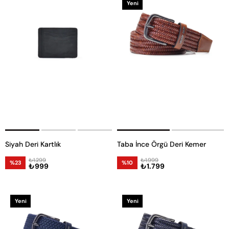
Yeni
Ürün
Siyah Deri Kartlık
Taba İnce Örgü Deri Kemer
₺1.299
₺1.999
%23
%10
₺999
₺1.799
Yeni
Yeni
Ürün
Ürün