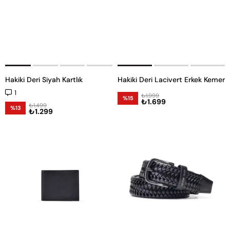
Hakiki Deri Siyah Kartlık
Hakiki Deri Lacivert Erkek Kemer
1
₺1.999
%15
₺1.699
₺1.499
%13
₺1.299