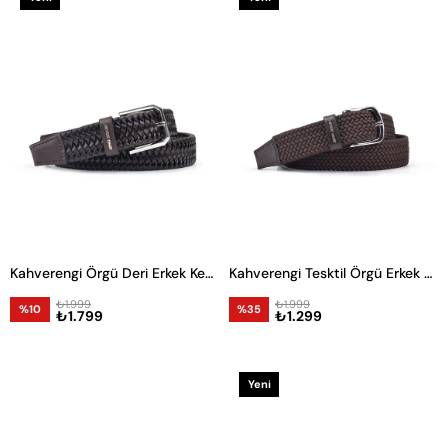
Ürün
Ürün
Kahverengi Örgü Deri Erkek Kemer
Kahverengi Tesktil Örgü Erkek Kemer
₺1.999
₺1.999
%10
%35
₺1.799
₺1.299
Yeni
Ürün