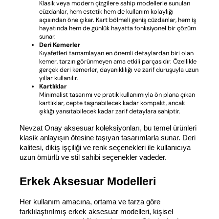
Klasik veya modern çizgilere sahip modellerle sunulan
cüzdanlar, hem estetik hem de kullanım kolaylığı
açısından öne çıkar. Kart bölmeli geniş cüzdanlar, hem iş
hayatında hem de günlük hayatta fonksiyonel bir çözüm
sunar.
Deri Kemerler
Kıyafetleri tamamlayan en önemli detaylardan biri olan
kemer, tarzın görünmeyen ama etkili parçasıdır. Özellikle
gerçek deri kemerler, dayanıklılığı ve zarif duruşuyla uzun
yıllar kullanılır.
Kartlıklar
Minimalist tasarımı ve pratik kullanımıyla ön plana çıkan
kartlıklar, cepte taşınabilecek kadar kompakt, ancak
şıklığı yansıtabilecek kadar zarif detaylara sahiptir.
Nevzat Onay aksesuar koleksiyonları, bu temel ürünleri 
klasik anlayışın ötesine taşıyan tasarımlarla sunar. Deri 
kalitesi, dikiş işçiliği ve renk seçenekleri ile kullanıcıya 
uzun ömürlü ve stil sahibi seçenekler vadeder.
Erkek Aksesuar Modelleri
Her kullanım amacına, ortama ve tarza göre 
farklılaştırılmış erkek aksesuar modelleri, kişisel 