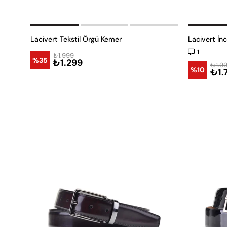
Lacivert Tekstil Örgü Kemer
Lacivert İn
1
₺1.999
%35
₺1.299
₺1.9
%10
₺1.