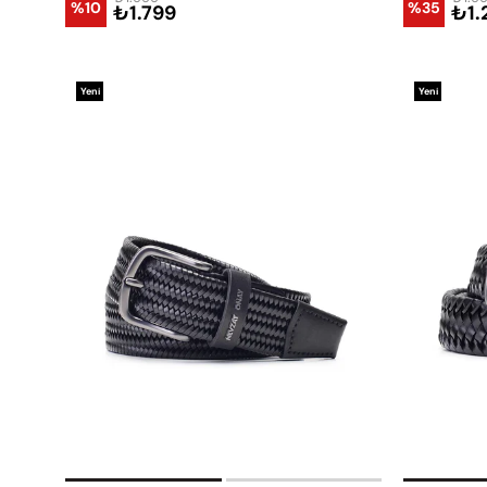
%10
%35
₺1.799
₺1.
Yeni
Yeni
Ürün
Ürün