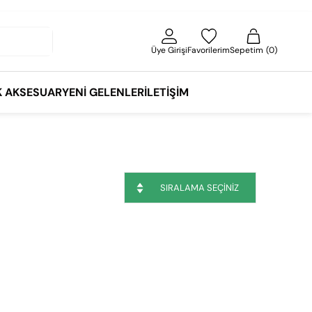
Üye Girişi
Favorilerim
Sepetim
0
K AKSESUAR
YENI GELENLER
İLETIŞIM