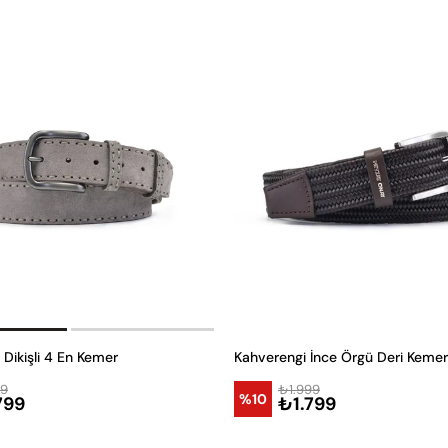
Dikişli 4 En Kemer
Kahverengi İnce Örgü Deri Kemer
99
₺1.999
%10
799
₺1.799