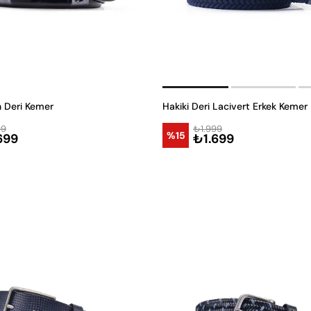
 Deri Kemer
Hakiki Deri Lacivert Erkek Kemer
99
₺1.999
%15
699
₺1.699