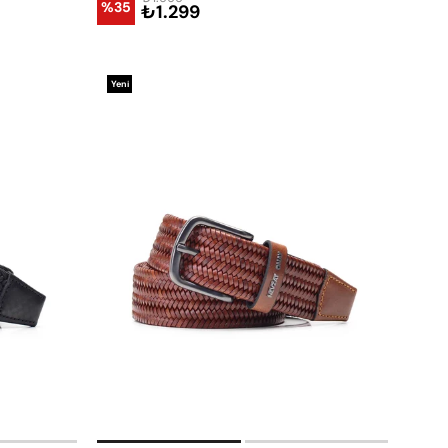
%35
₺1.299
Yeni
Ürün