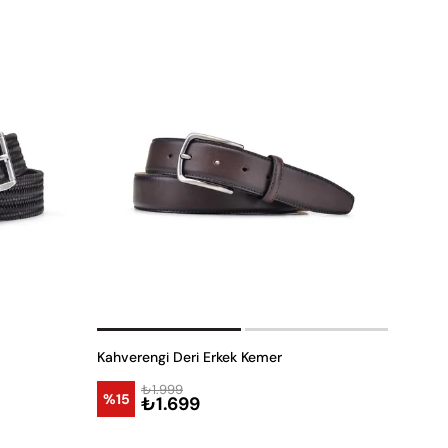
Kahverengi Deri Erkek Kemer
₺1.999
%15
₺1.699