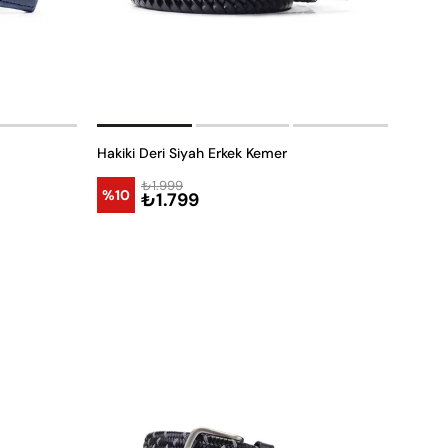
Hakiki Deri Siyah Erkek Kemer
₺1.999
%10
₺1.799