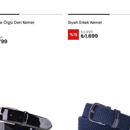
ce Örgü Deri Kemer
Siyah Erkek Kemer
₺1.999
%15
₺1.699
99
799