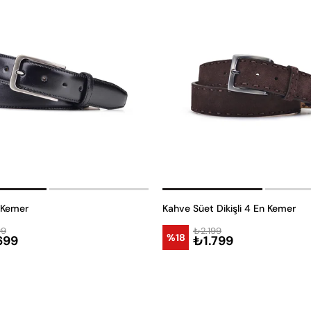
 Kemer
Kahve Süet Dikişli 4 En Kemer
99
₺2.199
%18
699
₺1.799