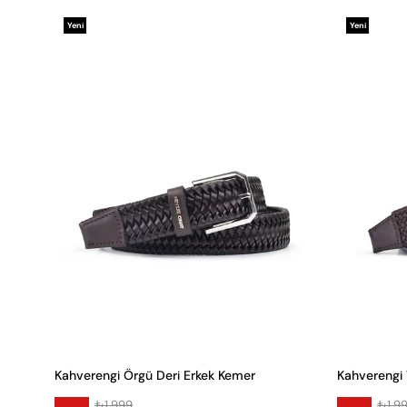
Yeni
Yeni
Ürün
Ürün
Kahverengi Örgü Deri Erkek Kemer
Kahverengi 
₺1.999
₺1.9