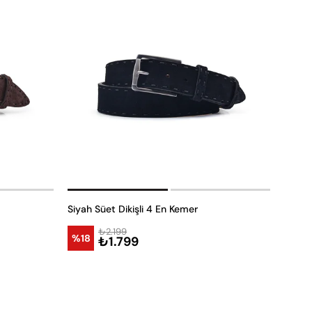
Siyah Süet Dikişli 4 En Kemer
₺2.199
%18
₺1.799