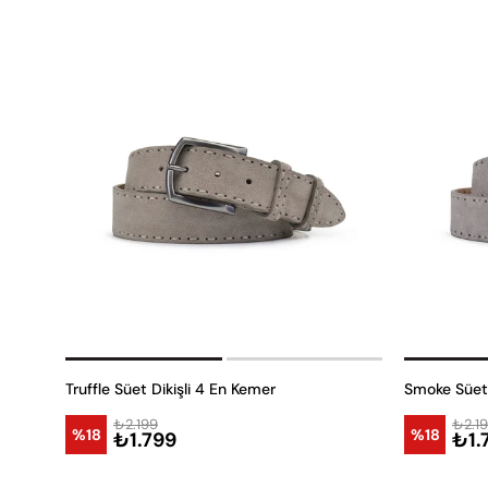
Truffle Süet Dikişli 4 En Kemer
Smoke Süet 
₺2.199
₺2.1
%18
%18
₺1.799
₺1.