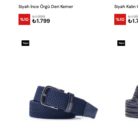
Siyah İnce Örgü Deri Kemer
Siyah Kalın
₺1.999
₺1.9
%10
%10
₺1.799
₺1.
Yeni
Yeni
Ürün
Ürün