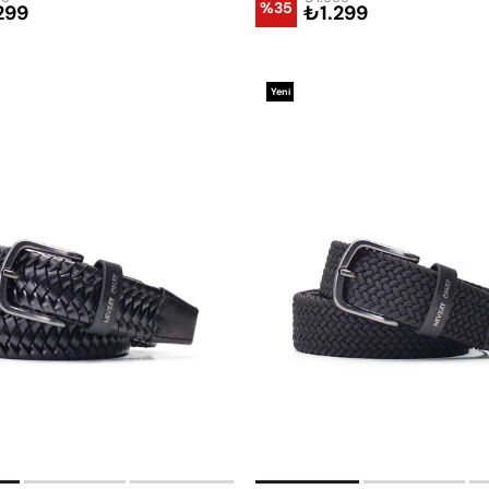
%35
299
₺1.299
Yeni
Ürün