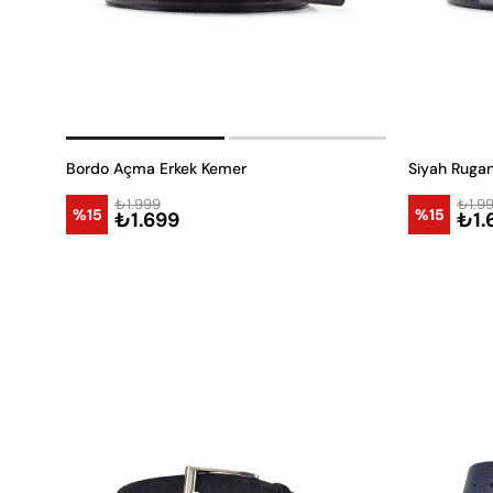
Bordo Açma Erkek Kemer
Siyah Rugan
₺1.999
₺1.9
%15
%15
₺1.699
₺1.