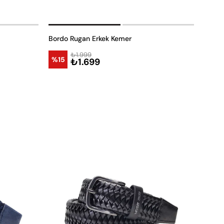
Bordo Rugan Erkek Kemer
₺1.999
%15
₺1.699