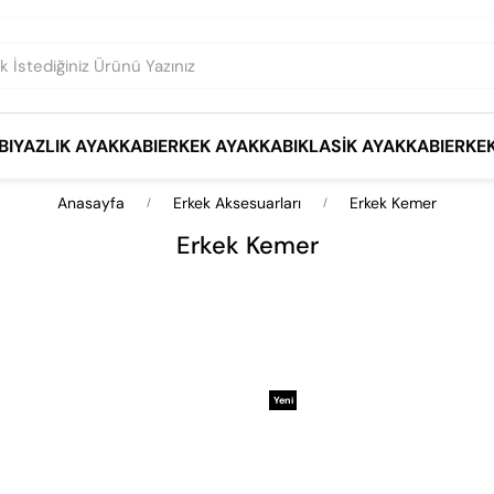
BI
YAZLIK AYAKKABI
ERKEK AYAKKABI
KLASIK AYAKKABI
ERKE
Anasayfa
Erkek Aksesuarları
Erkek Kemer
Erkek Kemer
Yeni
Ürün