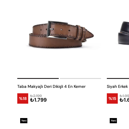
Taba Makyajlı Deri Dikişli 4 En Kemer
Siyah Erkek
₺2.199
₺1.9
%18
%15
₺1.799
₺1.
Yeni
Yeni
Ürün
Ürün