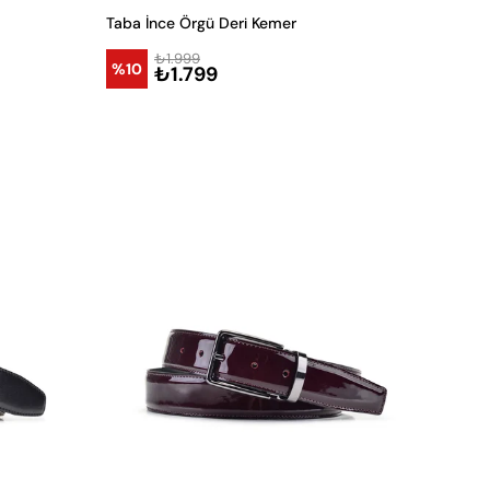
Taba İnce Örgü Deri Kemer
₺1.999
%10
₺1.799