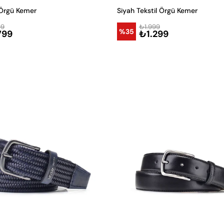
 Örgü Kemer
Siyah Tekstil Örgü Kemer
99
₺1.999
%35
799
₺1.299