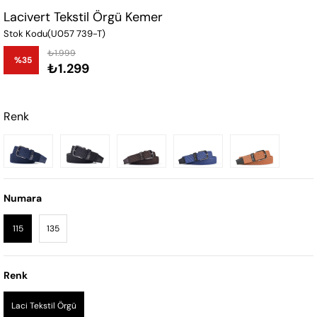
Lacivert Tekstil Örgü Kemer
Stok Kodu
(U057 739-T)
₺1.999
%
35
₺1.299
İndirim
Renk
Numara
115
135
Renk
Laci Tekstil Örgü