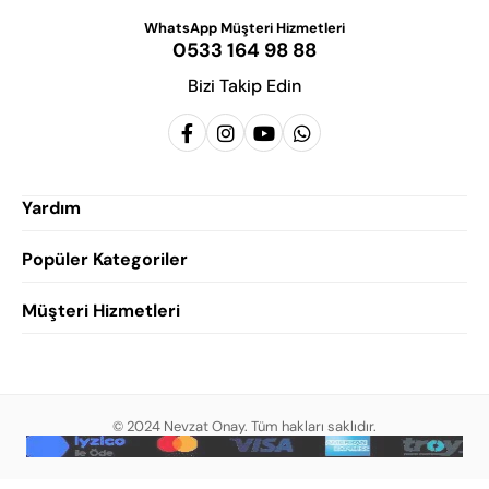
WhatsApp Müşteri Hizmetleri
0533 164 98 88
Bizi Takip Edin
Yardım
Popüler Kategoriler
Siparişlerim
Hesabım
Müşteri Hizmetleri
Erkek Klasik Ayakkabı
Favorilerim
Damatlık Ayakkabısı
Gizlilik Politikası
Sepetim
Erkek Yazlık Ayakkabı
Garanti ve İade Koşulları
Destek Taleplerim
Erkek Günlük Ayakkabı
© 2024 Nevzat Onay. Tüm hakları saklıdır.
Mesafeli Satış Sözleşmesi
Hakkımızda
Erkek Sandalet
İndirim
Blog