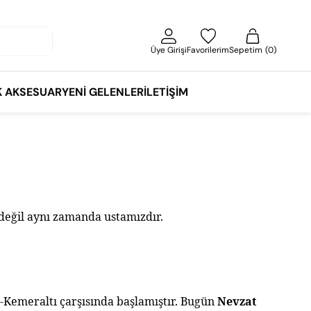
Üye Girişi
Favorilerim
Sepetim
0
K AKSESUAR
YENI GELENLER
İLETIŞIM
değil aynı zamanda ustamızdır.
Kemeraltı çarşısında başlamıştır. Bugün 
Nevzat 