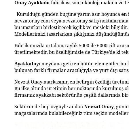
Onay Ayakkabı
 fabrikası son teknoloji makina ve 
  Kurulduğu günden bugüne yarım asır boyunca 
en 
nevzatonay.com veya nevzatonay satış noktalarında ul
bu unsurları birleştirecek işçilik ve mesleki bilgidir
Modellerimizi tasarlarken şıklığınızı düşündüğümü
Fabrikamızda ortalama aylık 5000 ile 6000 çift aras
üretilmektedir, bu özelliğimizle de Türkiye’de ki tek
Ayakkabı
yı meydana getiren bütün elementler bu fa
bulunan farklı firmalar aracılığıyla ve yurt dışı sat
Nevzat Onay markasının en belirgin özelliği üretimi
Bu ilke altında üretimin her noktasında kurulmuş ol
firmamız ayakkabı sektörünün çeşitli dallarında bir
Sektöründe hep övgüyle anılan 
Nevzat Onay,
 günüm
mağazalarında bulabileceğiniz tüm seçkin modeller b