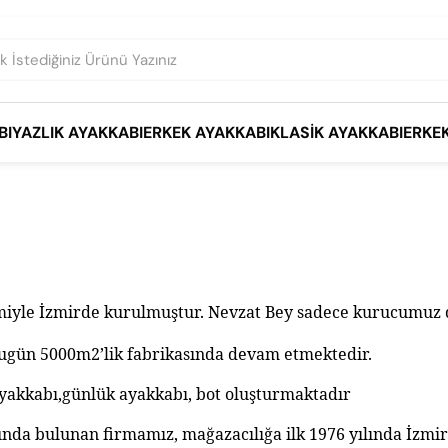
BI
YAZLIK AYAKKABI
ERKEK AYAKKABI
KLASIK AYAKKABI
ERKE
imiyle İzmirde kurulmuştur. Nevzat Bey sadece kurucumuz 
bugün 5000m2’lik fabrikasında devam etmektedir.
ayakkabı,günlük ayakkabı, bot oluşturmaktadır
a bulunan firmamız, mağazacılığa ilk 1976 yılında İzmir-