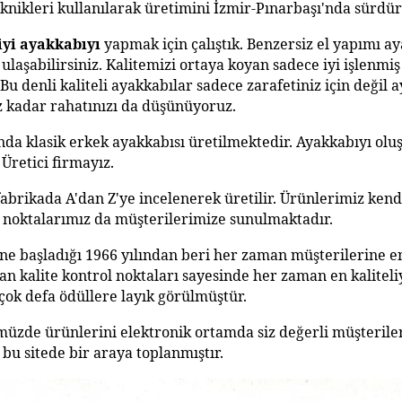
teknikleri kullanılarak üretimini İzmir-Pınarbaşı'nda sürdü
iyi ayakkabıyı
 yapmak için çalıştık. Benzersiz el yapımı ay
aşabilirsiniz. Kalitemizi ortaya koyan sadece iyi işlenmiş h
. Bu denli kaliteli ayakkabılar sadece zarafetiniz için değil 
z kadar rahatınızı da düşünüyoruz.
ında klasik erkek ayakkabısı üretilmektedir. Ayakkabıyı ol
 Üretici firmayız.
brikada A'dan Z'ye incelenerek üretilir. Ürünlerimiz kendi
ış noktalarımız da müşterilerimize sunulmaktadır. 
ne başladığı 1966 yılından beri her zaman müşterilerine en
an kalite kontrol noktaları sayesinde her zaman en kaliteli
çok defa ödüllere layık görülmüştür.
üzde ürünlerini elektronik ortamda siz değerli müşterile
u sitede bir araya toplanmıştır. 