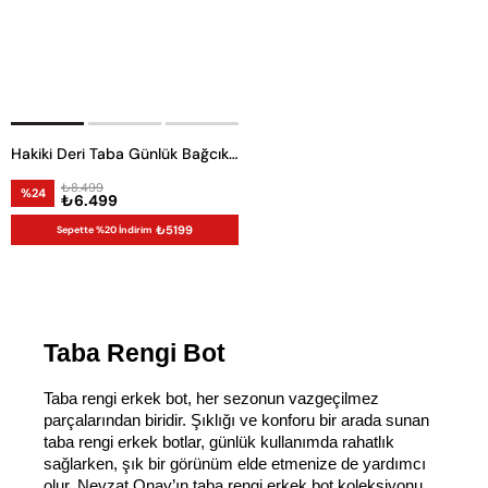
Hakiki Deri Taba Günlük Bağcıklı Erkek Bot-10735-
₺8.499
%24
₺6.499
₺5199
Sepette %20 İndirim
Taba Rengi Bot
Taba rengi erkek bot, her sezonun vazgeçilmez 
parçalarından biridir. Şıklığı ve konforu bir arada sunan 
taba rengi erkek botlar, günlük kullanımda rahatlık 
sağlarken, şık bir görünüm elde etmenize de yardımcı 
olur. Nevzat Onay’ın taba rengi erkek bot koleksiyonu, 