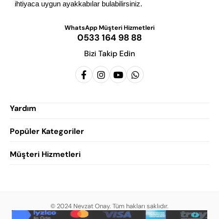
ihtiyaca uygun ayakkabılar bulabilirsiniz.
WhatsApp Müşteri Hizmetleri
0533 164 98 88
Bizi Takip Edin
Yardım
Popüler Kategoriler
Siparişlerim
Hesabım
Müşteri Hizmetleri
Erkek Klasik Ayakkabı
Favorilerim
Damatlık Ayakkabısı
Gizlilik Politikası
Sepetim
Erkek Yazlık Ayakkabı
Garanti ve İade Koşulları
Destek Taleplerim
Erkek Günlük Ayakkabı
© 2024 Nevzat Onay. Tüm hakları saklıdır.
Mesafeli Satış Sözleşmesi
Hakkımızda
Erkek Sandalet