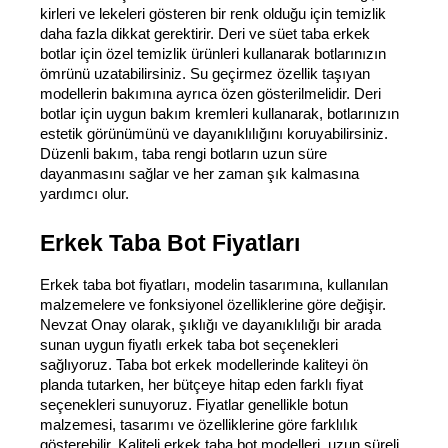
kirleri ve lekeleri gösteren bir renk olduğu için temizlik 
daha fazla dikkat gerektirir. Deri ve süet taba erkek 
botlar için özel temizlik ürünleri kullanarak botlarınızın 
ömrünü uzatabilirsiniz. Su geçirmez özellik taşıyan 
modellerin bakımına ayrıca özen gösterilmelidir. Deri 
botlar için uygun bakım kremleri kullanarak, botlarınızın 
estetik görünümünü ve dayanıklılığını koruyabilirsiniz. 
Düzenli bakım, taba rengi botların uzun süre 
dayanmasını sağlar ve her zaman şık kalmasına 
yardımcı olur.
Erkek Taba Bot Fiyatları
Erkek taba bot fiyatları, modelin tasarımına, kullanılan 
malzemelere ve fonksiyonel özelliklerine göre değişir. 
Nevzat Onay olarak, şıklığı ve dayanıklılığı bir arada 
sunan uygun fiyatlı erkek taba bot seçenekleri 
sağlıyoruz. Taba bot erkek modellerinde kaliteyi ön 
planda tutarken, her bütçeye hitap eden farklı fiyat 
seçenekleri sunuyoruz. Fiyatlar genellikle botun 
malzemesi, tasarımı ve özelliklerine göre farklılık 
gösterebilir. Kaliteli erkek taba bot modelleri, uzun süreli 