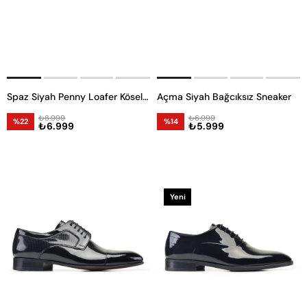
Spaz Siyah Penny Loafer Kösele Erkek Ayakkabı
Açma Siyah Bağcıksız Sneaker
₺8.999
₺6.999
%22
%14
₺6.999
₺5.999
Yeni
Ürün