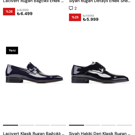
Lacivert Rugan Bağcıklı Erkek Günlük Ayakkabı
Siyah Rugan Detaylı Erkek Sneaker Ayakkabı
2
₺8.999
%28
₺6.499
₺7.999
%25
₺5.999
Yeni
Ürün
Lacivert Klasik Rugan Bağcıklı Erkek Kösele Ayakkabı
Siyah Hakiki Deri Klasik Rugan Erkek Kösele Ayakkabı