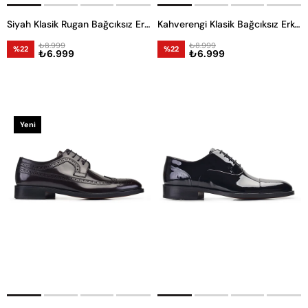
Siyah Klasik Rugan Bağcıksız Erkek Kösele Ayakkabı
Kahverengi Klasik Bağcıksız Erkek Kösele Ayakkabı
₺8.999
₺8.999
%22
%22
₺6.999
₺6.999
Yeni
Ürün