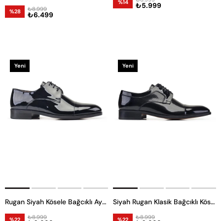
%14
₺5.999
₺8.999
%28
₺6.499
Yeni
Yeni
Ürün
Ürün
Rugan Siyah Kösele Bağcıklı Ayakkabı
Siyah Rugan Klasik Bağcıklı Kösele Erkek Ayakkabı
₺8.999
₺8.999
%22
%22