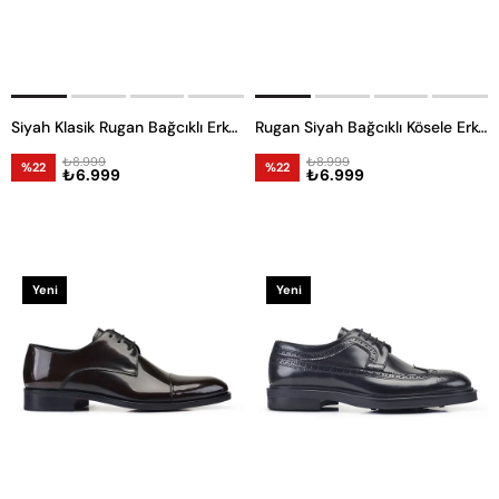
Siyah Klasik Rugan Bağcıklı Erkek Kösele Ayakkabı
Rugan Siyah Bağcıklı Kösele Erkek Ayakkabı
₺8.999
₺8.999
%22
%22
₺6.999
₺6.999
Yeni
Yeni
Ürün
Ürün