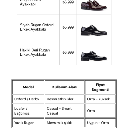
₺6.999
Ayakkabı
Siyah Rugan Oxford
₺5.999
Erkek Ayakkabı
Hakiki Deri Rugan
₺6.999
Erkek Ayakkabı
Fiyat
Model
Kullanım Alanı
Segmenti
Oxford / Derby
Resmi etkinlikler
Orta - Yüksek
Loafer /
Casual - Smart
Orta
Bağcıksız
Casual
Yazlık Rugan
Mevsimlik şıklık
Uygun - Orta