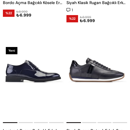
Bordo Açma Bağcıklı Kösele Erkek Ayakkabı
Siyah Klasik Rugan Bağcıklı Erkek Oxford Ayakkabı
1
₺8.999
%22
₺6.999
₺8.999
%22
₺6.999
Yeni
Ürün