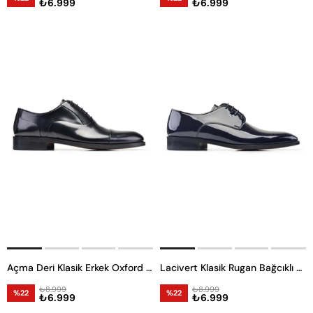
₺6.999
₺6.999
Açma Deri Klasik Erkek Oxford Ayakkabı
Lacivert Klasik Rugan Bağcıklı Erkek Kösele Ayakkabı
₺8.999
₺8.999
%22
%22
₺6.999
₺6.999