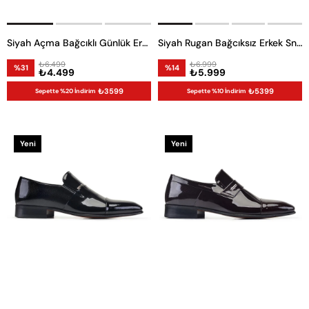
Siyah Açma Bağcıklı Günlük Erkek Ayakkabı
Siyah Rugan Bağcıksız Erkek Sneaker Ayakkabı
₺6.499
₺6.999
%31
%14
₺4.499
₺5.999
₺3599
₺5399
Sepette %20 İndirim
Sepette %10 İndirim
Yeni
Yeni
Ürün
Ürün