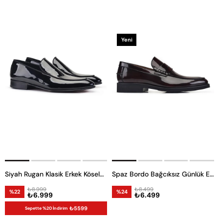
Yeni
Ürün
Siyah Rugan Klasik Erkek Kösele Ayakkabı
Spaz Bordo Bağcıksız Günlük Erkek Ayakkabı
₺8.999
₺8.499
%22
%24
₺6.999
₺6.499
₺5599
Sepette %20 İndirim