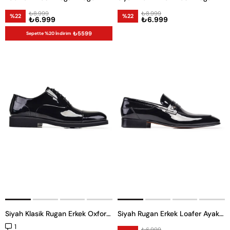
₺8.999
₺8.999
%22
%22
₺6.999
₺6.999
₺5599
Sepette %20 İndirim
Siyah Klasik Rugan Erkek Oxford Ayakkabı
Siyah Rugan Erkek Loafer Ayakkabı
1
₺6.999