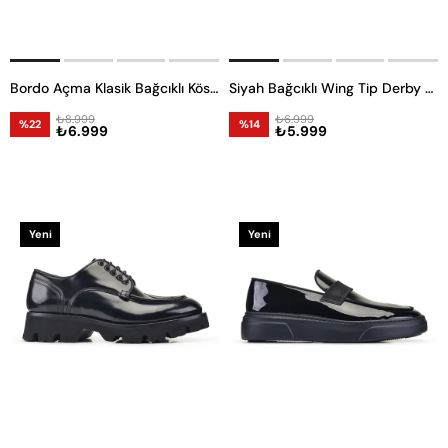
Bordo Açma Klasik Bağcıklı Kösele Erkek Ayakkabı
Siyah Bağcıklı Wing Tip Derby Ayakkabı
₺8.999
₺6.999
%22
%14
₺6.999
₺5.999
Yeni
Yeni
Ürün
Ürün