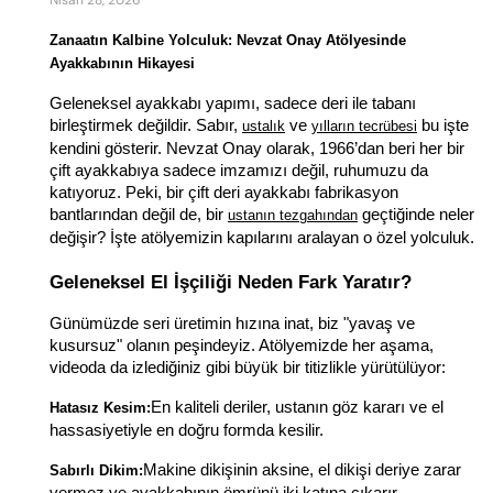
Zanaatın Kalbine Yolculuk: Nevzat Onay Atölyesinde 
Ayakkabının Hikayesi
Geleneksel ayakkabı yapımı, sadece deri ile tabanı 
birleştirmek değildir. Sabır, 
 ve 
 bu işte 
ustalık
yılların tecrübesi
kendini gösterir. Nevzat Onay olarak, 1966’dan beri her bir 
çift ayakkabıya sadece imzamızı değil, ruhumuzu da 
katıyoruz. Peki, bir çift deri ayakkabı fabrikasyon 
bantlarından değil de, bir 
 geçtiğinde neler 
ustanın tezgahından
değişir? İşte atölyemizin kapılarını aralayan o özel yolculuk.
Geleneksel El İşçiliği Neden Fark Yaratır?
Günümüzde seri üretimin hızına inat, biz "yavaş ve 
kusursuz" olanın peşindeyiz. Atölyemizde her aşama, 
videoda da izlediğiniz gibi büyük bir titizlikle yürütülüyor:
En kaliteli deriler, ustanın göz kararı ve el 
Hatasız Kesim:
hassasiyetiyle en doğru formda kesilir.
Makine dikişinin aksine, el dikişi deriye zarar 
Sabırlı Dikim:
vermez ve ayakkabının ömrünü iki katına çıkarır.