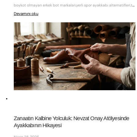
boykot olmayan erkek bot markaları,yerli spor ayakkabı alternatifleri,türk malı klasik ayakkabı modelleri,en iyi yerli deri ayakkabı hangisi
Devamını oku
Zanaatın Kalbine Yolculuk: Nevzat Onay Atölyesinde 
Ayakkabının Hikayesi
Nisan 28, 2026