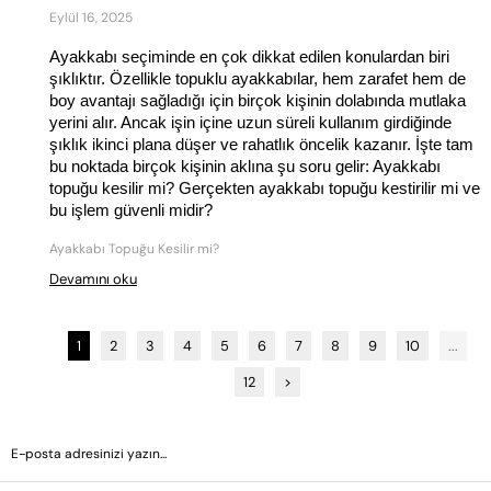
Eylül 16, 2025
Ayakkabı seçiminde en çok dikkat edilen konulardan biri 
şıklıktır. Özellikle topuklu ayakkabılar, hem zarafet hem de 
boy avantajı sağladığı için birçok kişinin dolabında mutlaka 
yerini alır. Ancak işin içine uzun süreli kullanım girdiğinde 
şıklık ikinci plana düşer ve rahatlık öncelik kazanır. İşte tam 
bu noktada birçok kişinin aklına şu soru gelir: Ayakkabı 
topuğu kesilir mi? Gerçekten ayakkabı topuğu kestirilir mi ve 
bu işlem güvenli midir?
Ayakkabı Topuğu Kesilir mi?
Devamını oku
1
2
3
4
5
6
7
8
9
10
...
12
>