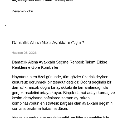
Devamını oku
Damatlık Altına Nasıl Ayakkabı Giyilir?
Haziran 08, 2026
Damatlık Altına Ayakkabı Seçme Rehberi: Takım Elbise 
Renklerine Göre Kombinler
Hayatınızın en özel gününde, tüm gözler üzerinizdeyken 
kusursuz görünmek bir tesadüf değildir. Doğru seçilmiş bir 
damatlık, ancak doğru bir ayakkabı ile tamamlandığında 
gerçek asaletini ortaya koyar. Birçok damat adayı kumaş ve 
kesim detaylarına haftalarca zaman ayırırken, 
kombinasyonun en stratejik parçası olan ayakkabı seçimini 
son ana bırakma hatasına düşer.
Yanlış bir renk veya model tercihi, en lüks damatlığın bile 