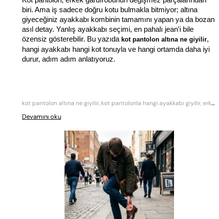
Kot pantolon, erkek gardırobunun değişmez parçalarından 
biri. Ama iş sadece doğru kotu bulmakla bitmiyor; altına 
giyeceğiniz ayakkabı kombinin tamamını yapan ya da bozan 
asıl detay. Yanlış ayakkabı seçimi, en pahalı jean'i bile 
özensiz gösterebilir. Bu yazıda 
, 
kot pantolon altına ne giyilir
hangi ayakkabı hangi kot tonuyla ve hangi ortamda daha iyi 
durur, adım adım anlatıyoruz.
kot pantolon altına ne giyilir, kot pantolonla hangi ayakkabı giyilir, erkek kot kombinleri, jean ile ayakkabı kombini, kot pantolon ayakkabı önerisi
Devamını oku