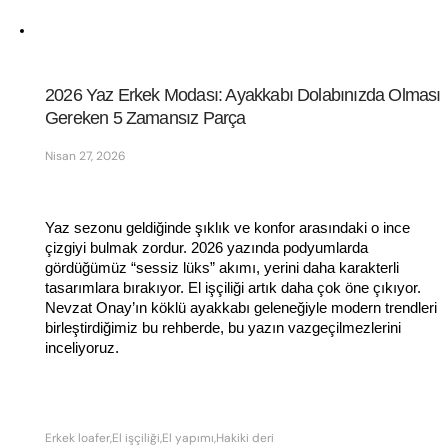
2026 Yaz Erkek Modası: Ayakkabı Dolabınızda Olması 
Gereken 5 Zamansız Parça
Nisan 27, 2026
Yaz sezonu geldiğinde şıklık ve konfor arasındaki o ince 
çizgiyi bulmak zordur. 2026 yazında podyumlarda 
gördüğümüz “sessiz lüks” akımı, yerini daha karakterli 
tasarımlara bırakıyor. El işçiliği artık daha çok öne çıkıyor. 
Nevzat Onay’ın köklü ayakkabı geleneğiyle modern trendleri 
birleştirdiğimiz bu rehberde, bu yazın vazgeçilmezlerini 
inceliyoruz.
Erkek loafer,El işçiliği,El yapımı,Hakiki deri