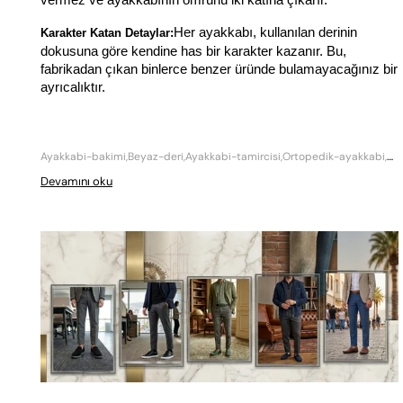
Her ayakkabı, kullanılan derinin 
Karakter Katan Detaylar:
dokusuna göre kendine has bir karakter kazanır. Bu, 
fabrikadan çıkan binlerce benzer üründe bulamayacağınız bir 
ayrıcalıktır.
Ayakkabi-bakimi,Beyaz-deri,Ayakkabi-tamircisi,Ortopedik-ayakkabi,Makosen-ayakkabi,Özel-tasarim
Devamını oku