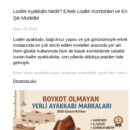
Loafer Ayakkabı Nedir? Erkek Loafer Kombinleri ve En 
Şık Modeller
Nisan 05, 2026
Loafer ayakkabı, bağcıksız yapısı ve şık görünümüyle erkek 
modasında en çok tercih edilen modeller arasında yer alır. 
Hem günlük kullanımda hem de klasik kombinlerde rahatlık 
sunan loafer ayakkabılar, son yıllarda oldukça popüler hale 
gelmiştir.
Erkek-loafer-ayakkabi,Loafer-ayakkabi-erkek,Erkek-siyah-deri-loafer-ayakkabi,erkek yazlık loafer ayakkabı,erkek casual loafer ayakkabı
Devamını oku