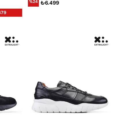
%24
₺6.499
679