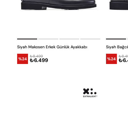
Siyah Makosen Erkek Günlük Ayakkabı
Siyah Bağcı
₺8.499
₺8.4
%24
%24
₺6.499
₺6.