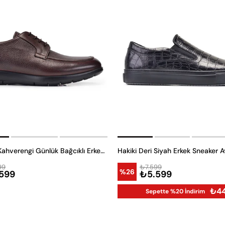
Hakiki Deri Kahverengi Günlük Bağcıklı Erkek Ayakkabı -11377-
Hakiki Deri Siyah Erkek Sneaker 
99
₺7.599
%26
599
₺5.599
₺4
Sepette %20 İndirim