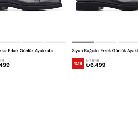
ksız Erkek Günlük Ayakkabı
Siyah Bağcıklı Erkek Günlük Ayak
99
₺7.999
%19
499
₺6.499