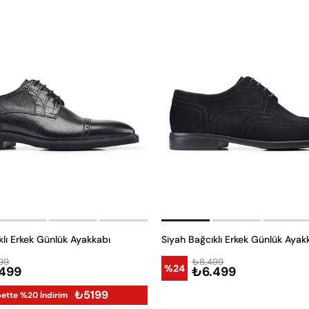
klı Erkek Günlük Ayakkabı
Siyah Bağcıklı Erkek Günlük Ayak
99
₺8.499
%24
499
₺6.499
₺5199
ette %20 İndirim