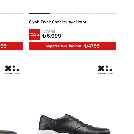
Siyah Erkek Sneaker Ayakkabı
₺7.999
%25
₺5.999
799
₺4799
Sepette %20 İndirim