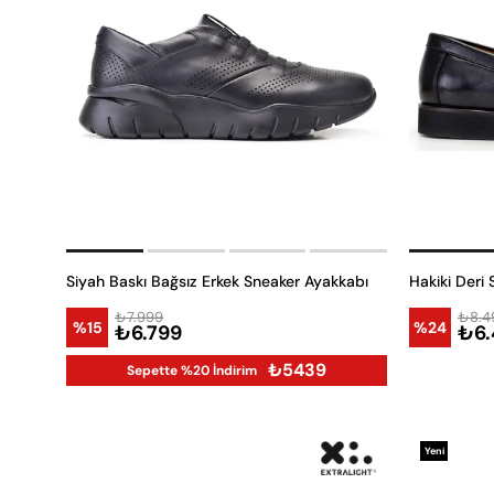
Siyah Baskı Bağsız Erkek Sneaker Ayakkabı
₺7.999
₺8.4
%15
%24
₺6.799
₺6.
₺5439
Sepette %20 İndirim
Yeni
Ürün