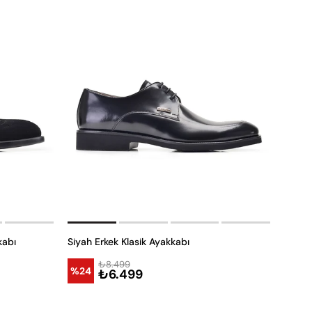
kabı
Siyah Erkek Klasik Ayakkabı
₺8.499
%24
₺6.499