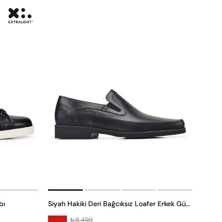
bı
Siyah Hakiki Deri Bağcıksız Loafer Erkek Günlük Ayakkabı
₺8.499