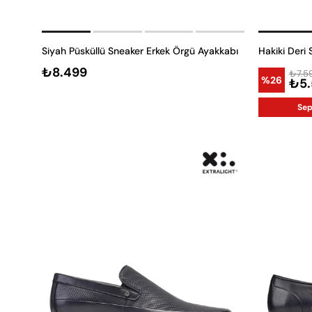
Siyah Püsküllü Sneaker Erkek Örgü Ayakkabı
Hakiki Deri
₺8.499
₺7.5
%26
₺5.
Sep