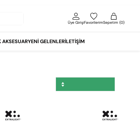
Üye Girişi
Favorilerim
Sepetim
0
K AKSESUAR
YENI GELENLER
İLETIŞIM