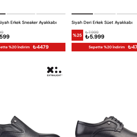
 Siyah Erkek Sneaker Ayakkabı
Siyah Deri Erkek Süet Ayakkabı
99
₺7.999
%25
599
₺5.999
₺4479
₺4
ette %20 İndirim
Sepette %20 İndirim