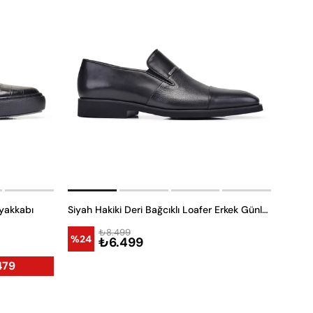
Ayakkabı
Siyah Hakiki Deri Bağcıklı Loafer Erkek Günlük Ayakkabı
₺8.499
%24
₺6.499
479