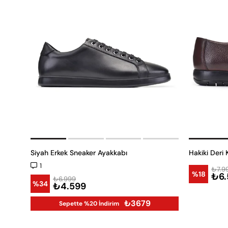
Siyah Erkek Sneaker Ayakkabı
1
₺7.9
%18
₺6.
₺6.999
%34
₺4.599
₺3679
Sepette %20 İndirim