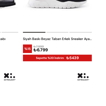
kabı
Siyah Baskı Beyaz Taban Erkek Sneaker Ayakkabı
₺7.999
%15
₺6.799
₺5439
Sepette %20 İndirim