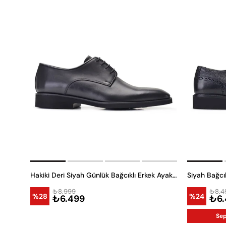
Hakiki Deri Siyah Günlük Bağcıklı Erkek Ayakkabı -11923-
Siyah Bağcı
₺8.999
₺8.4
%28
%24
₺6.499
₺6.
Sep