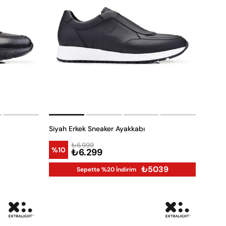
Siyah Erkek Sneaker Ayakkabı
₺6.999
%10
₺6.299
₺5039
Sepette %20 İndirim