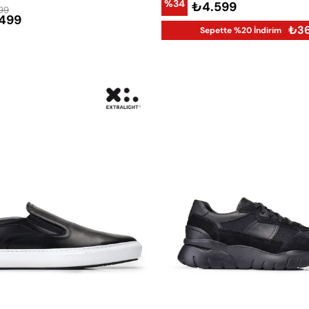
%34
₺4.599
99
499
₺3
Sepette %20 İndirim