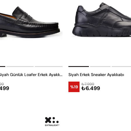
Hakiki Deri Siyah Günlük Loafer Erkek Ayakkabı -8695-
Siyah Erkek Sneaker Ayakkabı
99
₺7.999
%19
499
₺6.499