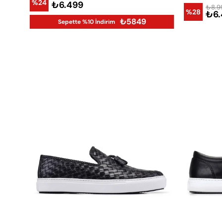
%24
₺6.499
₺8.9
%28
₺6.
₺5849
Sepette %10 İndirim