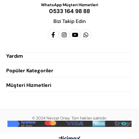
WhatsApp Müşteri Hizmetleri
0533 164 98 88
Bizi Takip Edin
Yardım
Popüler Kategoriler
Siparişlerim
Hesabım
Müşteri Hizmetleri
Erkek Klasik Ayakkabı
Favorilerim
Damatlık Ayakkabısı
Gizlilik Politikası
Sepetim
Erkek Yazlık Ayakkabı
Garanti ve İade Koşulları
Destek Taleplerim
Erkek Günlük Ayakkabı
© 2024 Nevzat Onay. Tüm hakları saklıdır.
Mesafeli Satış Sözleşmesi
Hakkımızda
Erkek Sandalet
İndirim
Blog
Erkek Loafer Ayakkabı