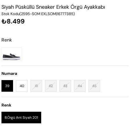
Siyah Püsküllü Sneaker Erkek Örgü Ayakkabı
Stok Kodu
(2595-SOM EXLSOM|16777385)
₺8.499
Renk
Numara
39
40
41
42
43
44
45
Renk
B.Örgü Ant Siyah 201