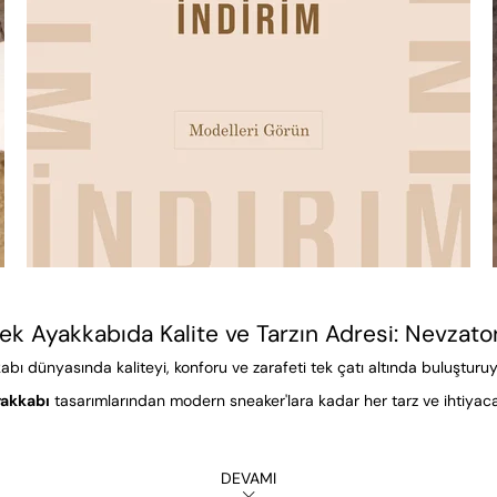
ek Ayakkabıda Kalite ve Tarzın Adresi: Nevzat
abı dünyasında kaliteyi, konforu ve zarafeti tek çatı altında buluşturuy
yakkabı
tasarımlarından modern sneaker'lara kadar her tarz ve ihtiya
Klasik Erkek Ayakkabı
DEVAMI