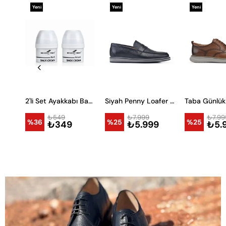
Yeni
Yeni
Yeni
Ürün
Ürün
Ürün
Clean Foam & Fırça Seti
2'li Set Ayakkabı Bakım Kremi
Siyah Penny Loafer Erkek Ayakkabı
₺549
₺7.999
₺7.99
%36
%25
%25
₺349
₺5.999
₺5.