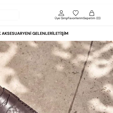
Üye Girişi
Favorilerim
Sepetim
0
K AKSESUAR
YENI GELENLER
İLETIŞIM