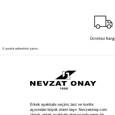
İş toplantılarında güven, resmi davetlerde zarafet arı
elbiseyle kusur
Şıklıktan ödün vermeden rahat bir güne başlamak istey
tempo
Ücretsiz Karg
Sokak stilini ve günlük rahatlığı bir arada arıyorsanız s
Aktif yaşam tarzını benimseyenler için tasarlanan 
sp
Erkek ayakkabı seçimi, tarz ve konfor 
açısından büyük önem taşır. Nevzatonay.com 
olarak, erkek ayakkabı dünyasında geniş bir 