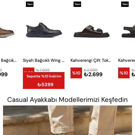
Yeni
Yeni
Yeni
Ürün
Ürün
Ürün
Taba Günlük Bağcıklı Erkek Ayakkabı
Siyah Bağcıklı Wing Stil Günlük Ayakkabı
Kahverengi Çift Tokalı Terlik
9
₺7.999
₺2.999
₺
%25
%10
%10
999
₺5.999
₺2.699
₺
Sepette %10 İndirim
₺5399
Casual Ayakkabı Modellerimizi Keşfedin