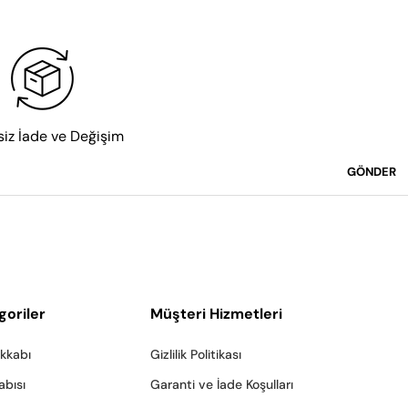
rd ayakkabı
 ve 
rugan ayakkabı
 modellerimiz, takım 
 karakter katar.
. 
Loafer
 ve bağcıksız modeller pratik yapısıyla günlük 
sunar.
siz İade ve Değişim
GÖNDER
 modellerimiz her kombinle kolayca bütünleşir; hem sade 
goriler
Müşteri Hizmetleri
ar. Hafif tabanı ve nefes alabilen malzemeleriyle hem 
akkabı
Gizlilik Politikası
abısı
Garanti ve İade Koşulları