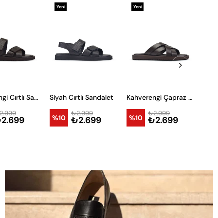
Yeni
Yeni
Yen
Ürün
Ürün
Ürü
Kahverengi Cırtlı Sandalet
Siyah Cırtlı Sandalet
Kahverengi Çapraz Şeritli Terlik
2.999
₺2.999
₺2.999
%10
%10
%1
2.699
₺2.699
₺2.699