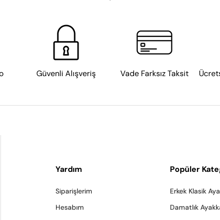
yorsanız 
klasik erkek ayakkabı
 koleksiyonumuz tam size göre. 
Oxfo
suz uyum sağlarken sivri burun ve tokalı tasarımlar tarzınıza ayrı bir
Günlük Erkek Ayakkabı
enler için 
günlük erkek ayakkabı
 koleksiyonumuz özenle hazırlandı
nuza ayak uydururken yazlık seçenekler sıcak havalarda da konfor 
o
Güvenli Alışveriş
Vade Farksız Taksit
Ücret
Sneaker
neaker koleksiyonumuz tam size göre. Özellikle 
beyaz spor ayakkabı
hem modern bir görünüm sunar.
Spor Ayakkabı
Yardım
Popüler Kate
or ayakkabı
 modellerimiz, gün boyu harekette bile yüksek konfor sağl
antrenman hem de günlük kullanıma uygundur.
Siparişlerim
Erkek Klasik Ay
Deri Ayakkabı
Hesabım
Damatlık Ayakk