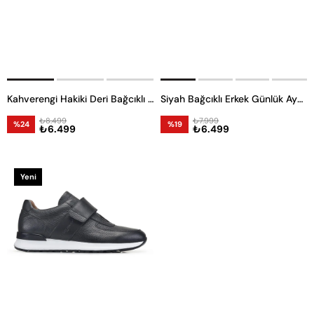
Kahverengi Hakiki Deri Bağcıklı Erkek Günlük Ayakkabı
Siyah Bağcıklı Erkek Günlük Ayakkabı
₺8.499
₺7.999
%24
%19
₺6.499
₺6.499
Yeni
Ürün