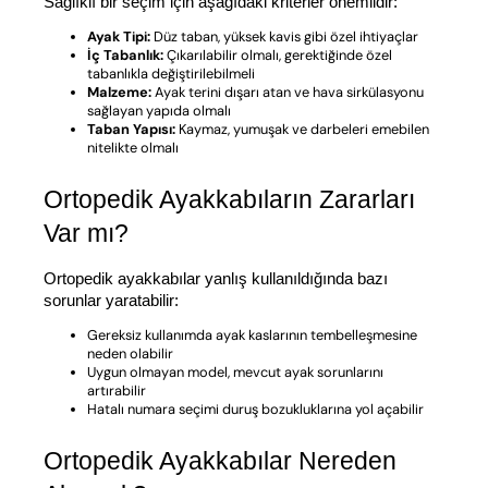
Sağlıklı bir seçim için aşağıdaki kriterler önemlidir:
Ayak Tipi:
Düz taban, yüksek kavis gibi özel ihtiyaçlar
İç Tabanlık:
Çıkarılabilir olmalı, gerektiğinde özel
tabanlıkla değiştirilebilmeli
Malzeme:
Ayak terini dışarı atan ve hava sirkülasyonu
sağlayan yapıda olmalı
Taban Yapısı:
Kaymaz, yumuşak ve darbeleri emebilen
nitelikte olmalı
Ortopedik Ayakkabıların Zararları 
Var mı?
Ortopedik ayakkabılar yanlış kullanıldığında bazı 
sorunlar yaratabilir:
Gereksiz kullanımda ayak kaslarının tembelleşmesine
neden olabilir
Uygun olmayan model, mevcut ayak sorunlarını
artırabilir
Hatalı numara seçimi duruş bozukluklarına yol açabilir
Ortopedik Ayakkabılar Nereden 