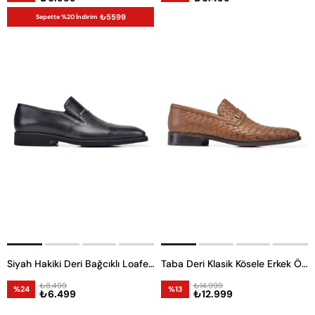
₺5599
Sepette %20 İndirim
Siyah Hakiki Deri Bağcıklı Loafer Erkek Günlük Ayakkabı
Taba Deri Klasik Kösele Erkek Örgü Ayakkabı
₺8.499
₺14.999
%24
%13
₺6.499
₺12.999