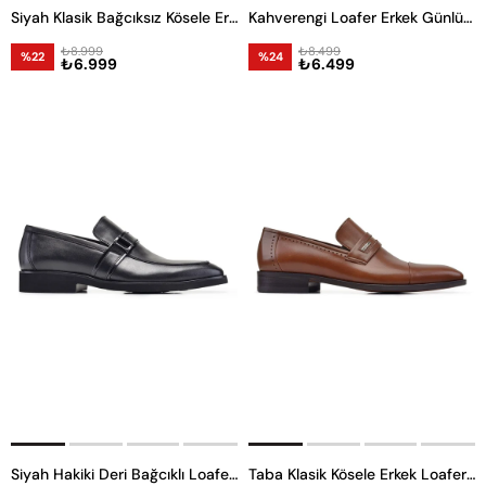
Siyah Klasik Bağcıksız Kösele Erkek Ayakkabı -62001-
Kahverengi Loafer Erkek Günlük Ayakkabı
₺8.999
₺8.499
%22
%24
₺6.999
₺6.499
Siyah Hakiki Deri Bağcıklı Loafer Erkek Günlük Ayakkabı
Taba Klasik Kösele Erkek Loafer Ayakkabı