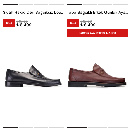
Siyah Hakiki Deri Bağcıksız Loafer Erkek Günlük Ayakkabı
Taba Bağcıklı Erkek Günlük Ayakkabı
₺8.499
₺8.499
%24
%24
₺6.499
₺6.499
₺5199
Sepette %20 İndirim