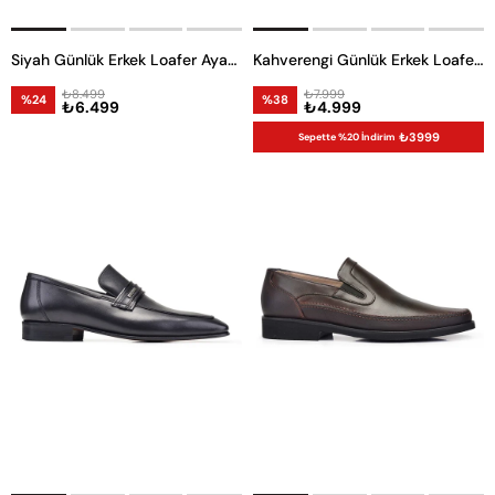
Siyah Günlük Erkek Loafer Ayakkabı
Kahverengi Günlük Erkek Loafer Ayakkabı
₺8.499
₺7.999
%24
%38
₺6.499
₺4.999
₺3999
Sepette %20 İndirim