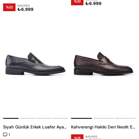
%22
₺6.999
₺8.999
%22
₺6.999
Siyah Günlük Erkek Loafer Ayakkabı
Kahverengi Hakiki Deri Neolit Erkek Loafer Ayakkabı
1
₺6.599
%15