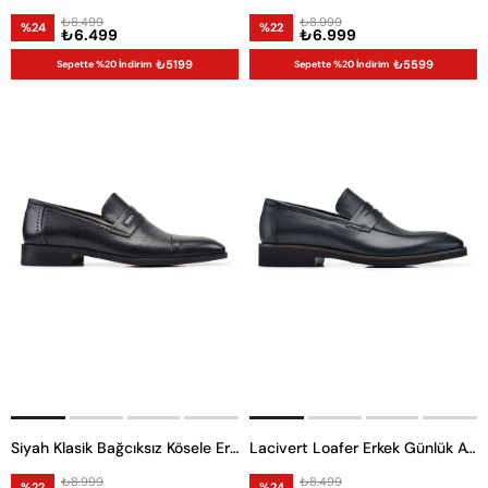
₺8.499
₺8.999
%24
%22
₺6.499
₺6.999
₺5199
₺5599
Sepette %20 İndirim
Sepette %20 İndirim
Siyah Klasik Bağcıksız Kösele Erkek Loafer Ayakkabı
Lacivert Loafer Erkek Günlük Ayakkabı
₺8.999
₺8.499
%22
%24