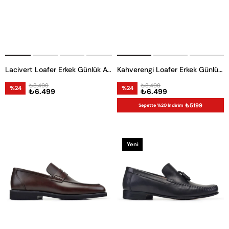
Lacivert Loafer Erkek Günlük Ayakkabı
Kahverengi Loafer Erkek Günlük Ayakkabı
₺8.499
₺8.499
%24
%24
₺6.499
₺6.499
₺5199
Sepette %20 İndirim
Yeni
Ürün