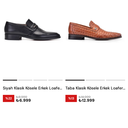
Siyah Klasik Kösele Erkek Loafer Ayakkabı
Taba Klasik Kösele Erkek Loafer Ayakkabı
₺8.999
₺14.999
%22
%13
₺6.999
₺12.999