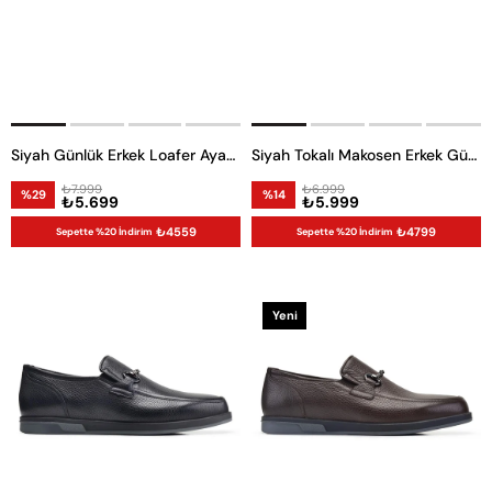
Siyah Günlük Erkek Loafer Ayakkabı
Siyah Tokalı Makosen Erkek Günlük Ayakkabı
₺7.999
₺6.999
%29
%14
₺5.699
₺5.999
₺4559
₺4799
Sepette %20 İndirim
Sepette %20 İndirim
Yeni
Ürün