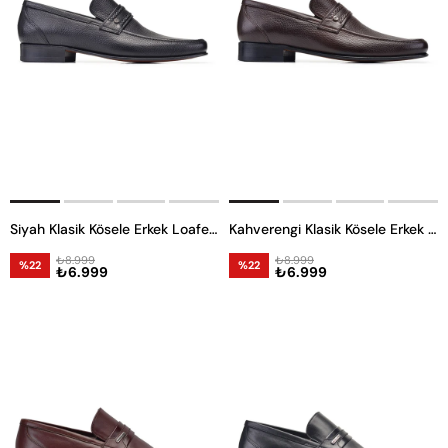
Siyah Klasik Kösele Erkek Loafer Ayakkabı
Kahverengi Klasik Kösele Erkek Loafer Ayakkabı
₺8.999
₺8.999
%22
%22
₺6.999
₺6.999