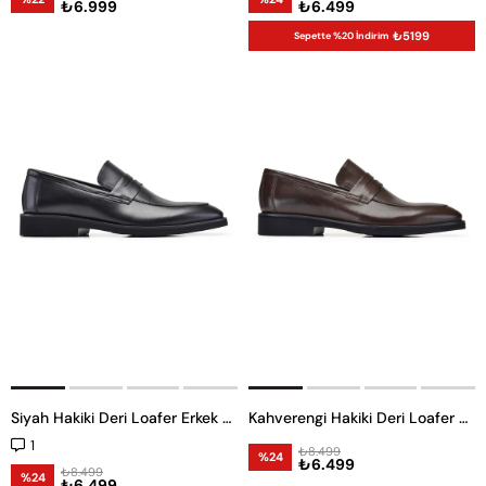
₺6.999
₺6.499
₺5199
Sepette %20 İndirim
Siyah Hakiki Deri Loafer Erkek Günlük Ayakkabı
Kahverengi Hakiki Deri Loafer Erkek Günlük Ayakkabı
1
₺8.499
%24
₺6.499
₺8.499
%24
₺6.499