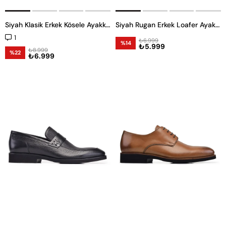
Siyah Klasik Erkek Kösele Ayakkabı
Siyah Rugan Erkek Loafer Ayakkabı
1
₺6.999
%14
₺5.999
₺8.999
%22
₺6.999