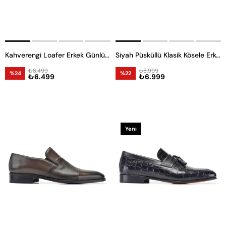
Kahverengi Loafer Erkek Günlük Ayakkabı
Siyah Püsküllü Klasik Kösele Erkek Loafer Ayakkabı
₺8.499
₺8.999
%24
%22
₺6.499
₺6.999
Yeni
Ürün