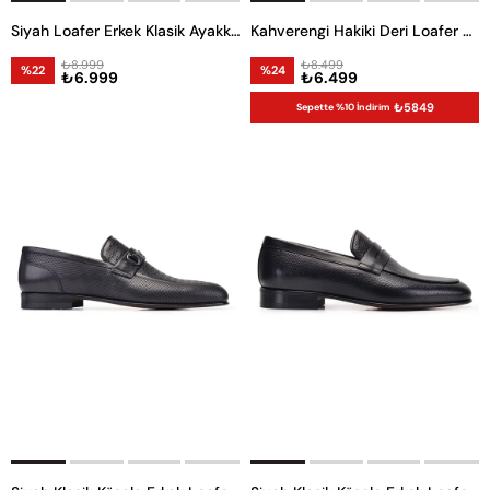
Siyah Loafer Erkek Klasik Ayakkabı
Kahverengi Hakiki Deri Loafer Erkek Günlük Ayakkabı
₺8.999
₺8.499
%22
%24
₺6.999
₺6.499
₺5849
Sepette %10 İndirim