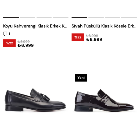
Koyu Kahverengi Klasik Erkek Kösele Ayakkabı
Siyah Püsküllü Klasik Kösele Erkek Loafer Ayakkabı
1
₺8.999
%22
₺6.999
₺8.999
%22
₺6.999
Yeni
Ürün