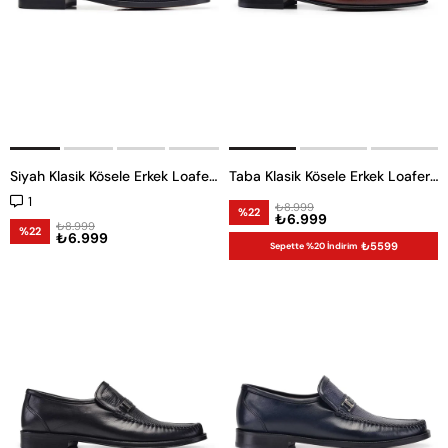
Siyah Klasik Kösele Erkek Loafer Ayakkabı
Taba Klasik Kösele Erkek Loafer Ayakkabı
1
₺8.999
%22
₺6.999
₺8.999
%22
₺6.999
₺5599
Sepette %20 İndirim