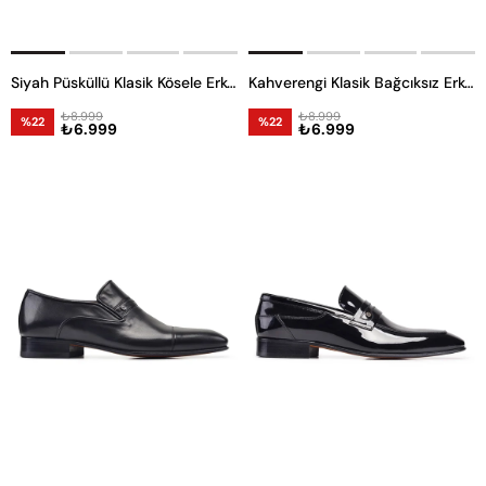
Siyah Püsküllü Klasik Kösele Erkek Loafer Ayakkabı
Kahverengi Klasik Bağcıksız Erkek Kösele Ayakkabı
₺8.999
₺8.999
%22
%22
₺6.999
₺6.999