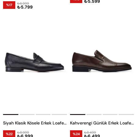
₺5.599
₺6.999
%17
₺5.799
Siyah Klasik Kösele Erkek Loafer Ayakkabı
Kahverengi Günlük Erkek Loafer Ayakkabı
₺8.999
₺8.499
%22
%24
₺6.999
₺6.499