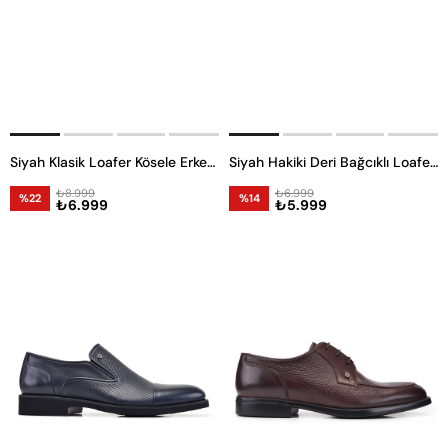
Siyah Klasik Loafer Kösele Erkek Ayakkabı -6968-
Siyah Hakiki Deri Bağcıklı Loafer Erkek Günlük Ayakkabı
₺8.999
₺6.999
%22
%14
₺6.999
₺5.999