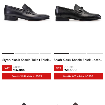
Siyah Klasik Kösele Tokalı Erkek Loafer Ayakkabı
Siyah Klasik Kösele Erkek Loafer Ayakkabı
₺8.999
₺8.999
%22
%22
₺6.999
₺6.999
₺5599
₺5599
Sepette %20 İndirim
Sepette %20 İndirim