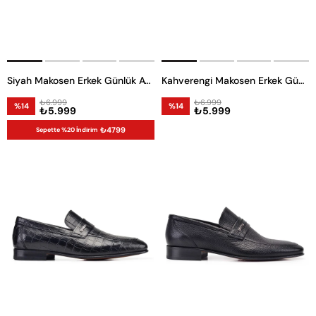
Siyah Makosen Erkek Günlük Ayakkabı
Kahverengi Makosen Erkek Günlük Ayakkabı
₺6.999
₺6.999
%14
%14
₺5.999
₺5.999
₺4799
Sepette %20 İndirim