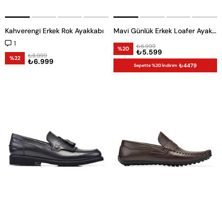
Kahverengi Erkek Rok Ayakkabı
Mavi Günlük Erkek Loafer Ayakkabı
1
₺6.999
%20
₺5.599
₺8.999
%22
₺6.999
₺4479
Sepette %20 İndirim