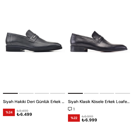
Siyah Hakiki Deri Günlük Erkek Loafer Ayakkabı
Siyah Klasik Kösele Erkek Loafer Ayakkabı
1
₺8.499
%24
₺6.499
₺8.999
%22
₺6.999