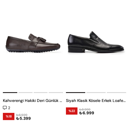
Kahverengi Hakiki Deri Günlük Erkek Loafer Ayakkabı
Siyah Klasik Kösele Erkek Loafer Ayakkabı
2
₺8.999
%22
₺6.999
₺6.599
%18
₺5.399