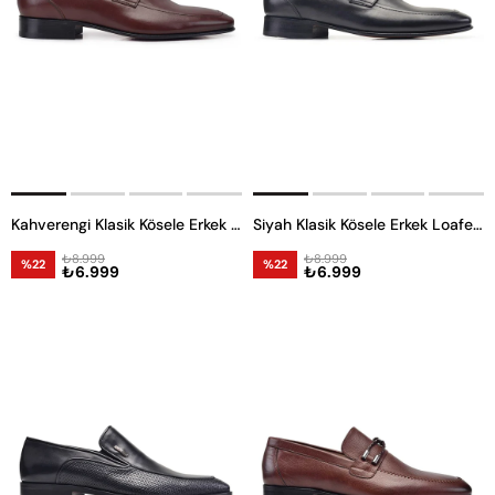
Kahverengi Klasik Kösele Erkek Loafer Ayakkabı
Siyah Klasik Kösele Erkek Loafer Ayakkabı
₺8.999
₺8.999
%22
%22
₺6.999
₺6.999