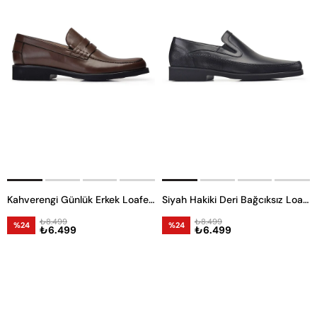
Kahverengi Günlük Erkek Loafer Ayakkabı
Siyah Hakiki Deri Bağcıksız Loafer Erkek Günlük Ayakkabı
₺8.499
₺8.499
%24
%24
₺6.499
₺6.499