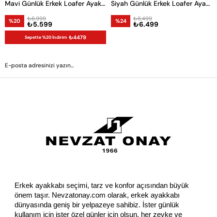
Mavi Günlük Erkek Loafer Ayakkabı
Siyah Günlük Erkek Loafer Ayakkabı
₺6.999
₺8.499
%20
%24
₺5.599
₺6.499
₺4479
Sepette %20 İndirim
GÖNDER
Erkek ayakkabı seçimi, tarz ve konfor açısından büyük 
önem taşır. Nevzatonay.com olarak, erkek ayakkabı 
dünyasında geniş bir yelpazeye sahibiz. İster günlük 
kullanım için ister özel günler için olsun, her zevke ve 