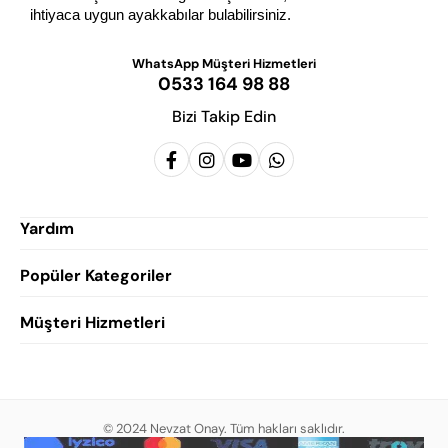
ihtiyaca uygun ayakkabılar bulabilirsiniz.
WhatsApp Müşteri Hizmetleri
0533 164 98 88
Bizi Takip Edin
Yardım
Popüler Kategoriler
Siparişlerim
Hesabım
Müşteri Hizmetleri
Erkek Klasik Ayakkabı
Favorilerim
Damatlık Ayakkabısı
Gizlilik Politikası
Sepetim
Erkek Yazlık Ayakkabı
Garanti ve İade Koşulları
Destek Taleplerim
Erkek Günlük Ayakkabı
© 2024 Nevzat Onay. Tüm hakları saklıdır.
Mesafeli Satış Sözleşmesi
Hakkımızda