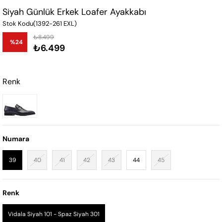
Siyah Günlük Erkek Loafer Ayakkabı
Stok Kodu
(1392-261 EXL)
₺8.499
%
24
₺6.499
İndirim
Renk
Numara
39
40
41
42
43
44
45
Renk
Vidala Siyah 101 - Spaz Siyah 301