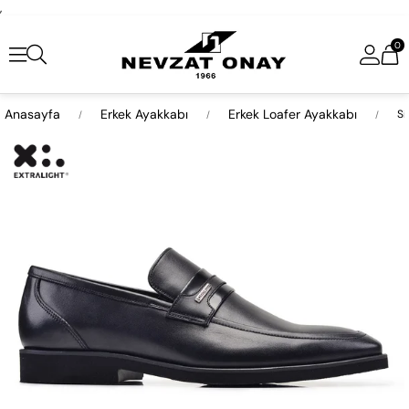
,
0
Anasayfa
Erkek Ayakkabı
Erkek Loafer Ayakkabı
Si
›