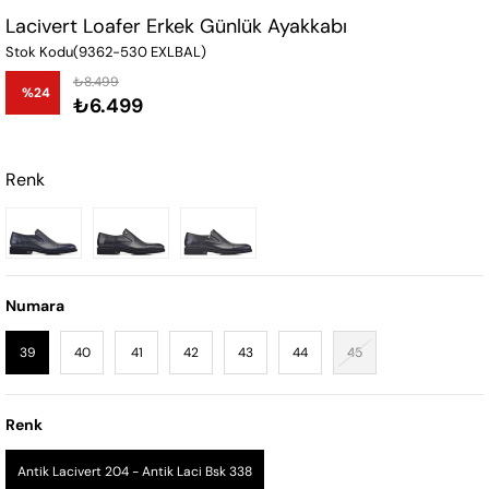
Lacivert Loafer Erkek Günlük Ayakkabı
Stok Kodu
(9362-530 EXLBAL)
₺8.499
%
24
₺6.499
İndirim
Renk
Numara
39
40
41
42
43
44
45
Renk
Antik Lacivert 204 - Antik Laci Bsk 338