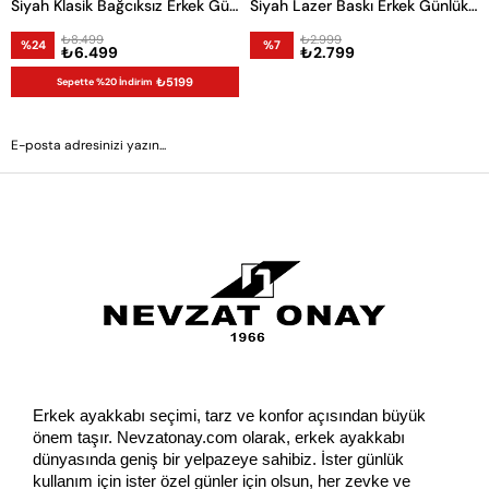
Siyah Klasik Bağcıksız Erkek Günlük Ayakkabı
Siyah Lazer Baskı Erkek Günlük Ayakkabı
₺8.499
₺2.999
%24
%7
₺6.499
₺2.799
₺5199
Sepette %20 İndirim
GÖNDER
Erkek ayakkabı seçimi, tarz ve konfor açısından büyük 
önem taşır. Nevzatonay.com olarak, erkek ayakkabı 
dünyasında geniş bir yelpazeye sahibiz. İster günlük 
kullanım için ister özel günler için olsun, her zevke ve 