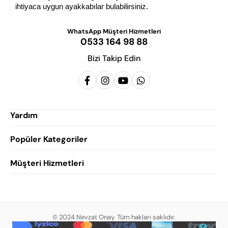
ihtiyaca uygun ayakkabılar bulabilirsiniz.
WhatsApp Müşteri Hizmetleri
0533 164 98 88
Bizi Takip Edin
Yardım
Popüler Kategoriler
Siparişlerim
Hesabım
Müşteri Hizmetleri
Erkek Klasik Ayakkabı
Favorilerim
Damatlık Ayakkabısı
Gizlilik Politikası
Sepetim
Erkek Yazlık Ayakkabı
Garanti ve İade Koşulları
Destek Taleplerim
Erkek Günlük Ayakkabı
© 2024 Nevzat Onay. Tüm hakları saklıdır.
Mesafeli Satış Sözleşmesi
Hakkımızda