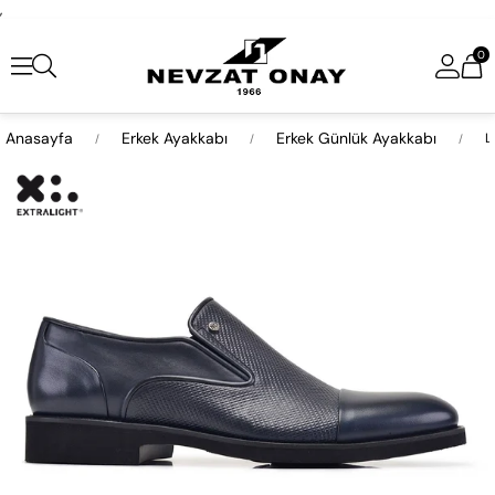
,
0
Anasayfa
Erkek Ayakkabı
Erkek Günlük Ayakkabı
L
›