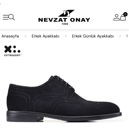
,
0
Anasayfa
Erkek Ayakkabı
Erkek Günlük Ayakkabı
S
›