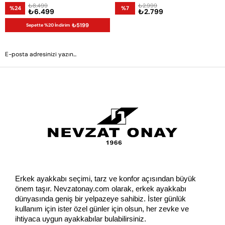
₺8.499
₺2.999
%24
%7
₺6.499
₺2.799
₺5199
Sepette %20 İndirim
GÖNDER
Erkek ayakkabı seçimi, tarz ve konfor açısından büyük 
önem taşır. Nevzatonay.com olarak, erkek ayakkabı 
dünyasında geniş bir yelpazeye sahibiz. İster günlük 
kullanım için ister özel günler için olsun, her zevke ve 
ihtiyaca uygun ayakkabılar bulabilirsiniz.