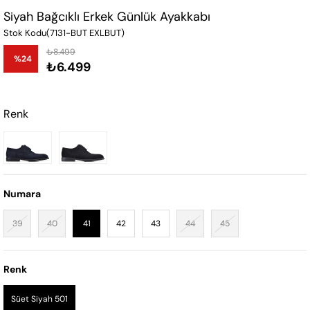
Siyah Bağcıklı Erkek Günlük Ayakkabı
Stok Kodu
(7131-BUT EXLBUT)
₺8.499
%
24
₺6.499
İndirim
Renk
Numara
39
40
41
42
43
44
45
Renk
Süet Siyah 501