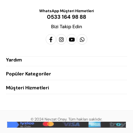
WhatsApp Müşteri Hizmetleri
0533 164 98 88
Bizi Takip Edin
Yardım
Popüler Kategoriler
Siparişlerim
Hesabım
Müşteri Hizmetleri
Erkek Klasik Ayakkabı
Favorilerim
Damatlık Ayakkabısı
Gizlilik Politikası
Sepetim
Erkek Yazlık Ayakkabı
Garanti ve İade Koşulları
Destek Taleplerim
Erkek Günlük Ayakkabı
© 2024 Nevzat Onay. Tüm hakları saklıdır.
Mesafeli Satış Sözleşmesi
Hakkımızda
Erkek Sandalet
İndirim
Blog