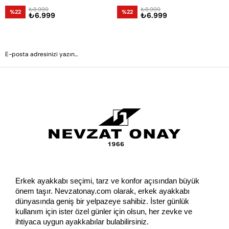
₺8.999
₺8.999
%22
%22
₺6.999
₺6.999
GÖNDER
Erkek ayakkabı seçimi, tarz ve konfor açısından büyük 
önem taşır. Nevzatonay.com olarak, erkek ayakkabı 
dünyasında geniş bir yelpazeye sahibiz. İster günlük 
kullanım için ister özel günler için olsun, her zevke ve 
ihtiyaca uygun ayakkabılar bulabilirsiniz.