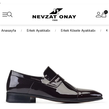
,
0
Anasayfa
Erkek Ayakkabı
Erkek Kösele Ayakkabı
Ka
›