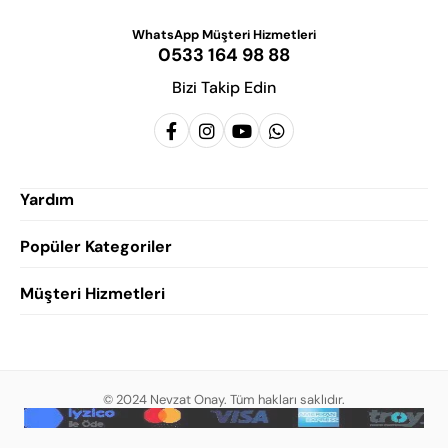
WhatsApp Müşteri Hizmetleri
0533 164 98 88
Bizi Takip Edin
Yardım
Popüler Kategoriler
Siparişlerim
Hesabım
Müşteri Hizmetleri
Erkek Klasik Ayakkabı
Favorilerim
Damatlık Ayakkabısı
Gizlilik Politikası
Sepetim
Erkek Yazlık Ayakkabı
Garanti ve İade Koşulları
Destek Taleplerim
Erkek Günlük Ayakkabı
© 2024 Nevzat Onay. Tüm hakları saklıdır.
Mesafeli Satış Sözleşmesi
Hakkımızda
Erkek Sandalet
İndirim
Blog