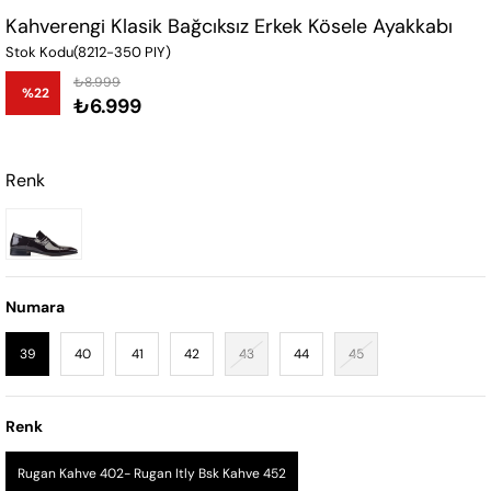
Kahverengi Klasik Bağcıksız Erkek Kösele Ayakkabı
Stok Kodu
(8212-350 PIY)
₺8.999
%
22
₺6.999
İndirim
Renk
Numara
39
40
41
42
43
44
45
Renk
Rugan Kahve 402- Rugan Itly Bsk Kahve 452