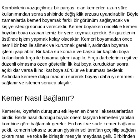
Kombinlerin vazgeçilmez bir parçası olan kemerler, uzun süre 
kullanımından sonra sahibinde değişiklik arzusu uyandırabilir. Böyle 
zamanlarda kemeri boyamak farklı bir görünüm sağlayacak ve 
kişiye istediği sonucu verecektir. Kemer boyarken öncelikle kemeri 
boydan boya uzanan temiz bir yere koymak gerekir. Bir gazetenin 
üstünde işlem yapmak kolay olacaktır. Kemeri boyamadan önce 
nemli bir bez ile silmek ve kurutmak gerekir, ardından boyama 
işlemi yapılabilir. Bir kaba su konulur ve başka bir kaptaki boya 
kullanılarak fırça ile boyama işlemi yapılır. Fırça darbelerinin eşit ve 
düzenli olmasına özen gösterilir. İlk kat boya kuruduktan sonra 
açıklıklar varsa ikinci kat boya sürülür ve kuruması beklenir. 
Ardından kemere dolgu macunu sürerek boyayı daha iyi emmesi 
sağlanır ve istenen sonuca ulaşılır.
Kemer Nasıl Bağlanır?
Kemerler, kıyafetin duruşunu etkileyen en önemli aksesuarlardan 
biridir. Belde nasıl durduğu büyük önem taşıyan kemerleri yapılan 
kombine göre bağlamak gerekir. En basit ve sade kemer bağlama 
şekli, kemerin tokasız ucunun giysinin sol taraftan geçirilip sağdan 
çıkartılması ve toka ile birleştirilmesiyle meydana gelir. Birbirinden 