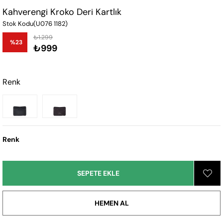
Kahverengi Kroko Deri Kartlık
Stok Kodu
(U076 1182)
₺1.299
%
23
₺999
İndirim
Renk
Renk