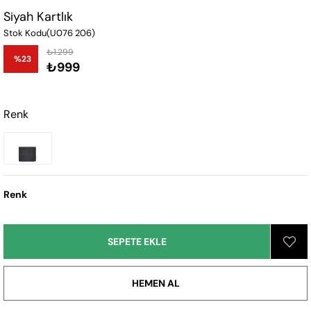
Siyah Kartlık
Stok Kodu
(U076 206)
₺1.299
%
23
₺999
İndirim
Renk
Renk