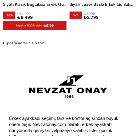
Siyah Klasik Bağcıksız Erkek Günlük Ayakkabı
Siyah Lazer Baskı Erkek Günlük Ayakkabı
₺8.499
₺2.999
%24
%7
₺6.499
₺2.799
₺5199
Sepette %20 İndirim
GÖNDER
Erkek ayakkabı seçimi, tarz ve konfor açısından büyük 
önem taşır. Nevzatonay.com olarak, erkek ayakkabı 
dünyasında geniş bir yelpazeye sahibiz. İster günlük 