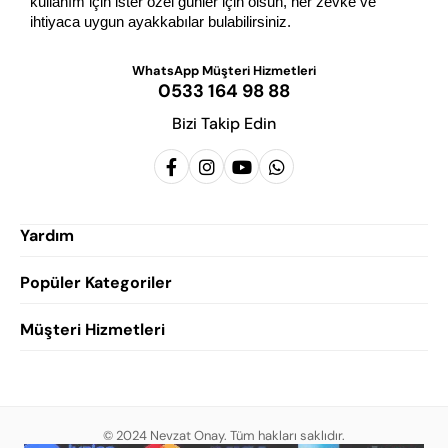
kullanım için ister özel günler için olsun, her zevke ve 
ihtiyaca uygun ayakkabılar bulabilirsiniz.
WhatsApp Müşteri Hizmetleri
0533 164 98 88
Bizi Takip Edin
Yardım
Popüler Kategoriler
Siparişlerim
Hesabım
Müşteri Hizmetleri
Erkek Klasik Ayakkabı
Favorilerim
Damatlık Ayakkabısı
Gizlilik Politikası
Sepetim
Erkek Yazlık Ayakkabı
Garanti ve İade Koşulları
Destek Taleplerim
Erkek Günlük Ayakkabı
© 2024 Nevzat Onay. Tüm hakları saklıdır.
Mesafeli Satış Sözleşmesi
Hakkımızda