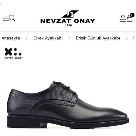
,
0
Anasayfa
Erkek Ayakkabı
Erkek Günlük Ayakkabı
S
›