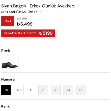
Siyah Bağcıklı Erkek Günlük Ayakkabı
Stok Kodu
(9468-256 EXLBAL)
₺8.499
%
24
₺6.499
İndirim
₺5199
Sepette %20 İndirim
Renk
Numara
39
40
41
42
43
44
45
Renk