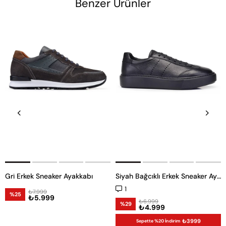
Benzer Ürünler
Gri Erkek Sneaker Ayakkabı
Siyah Bağcıklı Erkek Sneaker Ayakkabı
1
₺7.999
%25
₺5.999
₺6.999
%29
₺4.999
₺3999
Sepette %20 İndirim