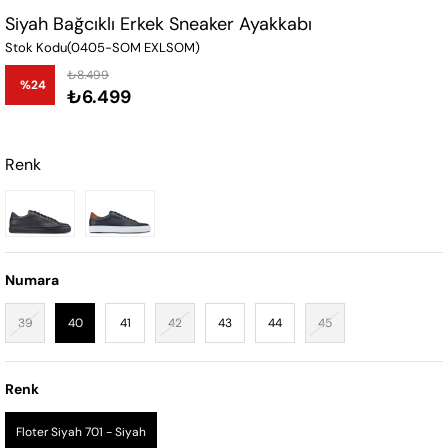
Siyah Bağcıklı Erkek Sneaker Ayakkabı
Stok Kodu
(0405-SOM EXLSOM)
₺8.499
%
24
₺6.499
İndirim
Renk
Numara
39
40
41
42
43
44
45
Renk
Floter Siyah 701 - Siyah