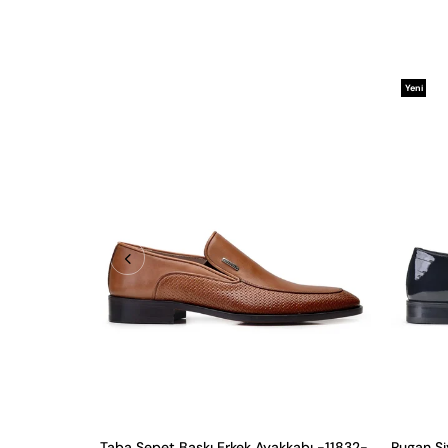
Yeni
Ürün
Taba Sepet Baskı Erkek Ayakkabı -11832-