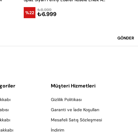
₺8.999
₺8.9
%22
%22
₺6.999
₺6.
GÖNDER
goriler
Müşteri Hizmetleri
akkabı
Gizlilik Politikası
abısı
Garanti ve İade Koşulları
akkabı
Mesafeli Satış Sözleşmesi
yakkabı
İndirim