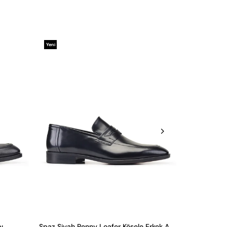
Yeni
Yeni
Ürün
Ürün
ı
Spaz Siyah Penny Loafer Kösele Erkek Ayakkabı