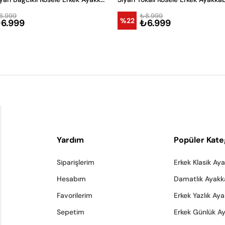
8.999
₺8.999
%22
6.999
₺6.999
Yardım
Popüler Kate
Siparişlerim
Erkek Klasik Ay
Hesabım
Damatlık Ayakk
Favorilerim
Erkek Yazlık Ay
Sepetim
Erkek Günlük A