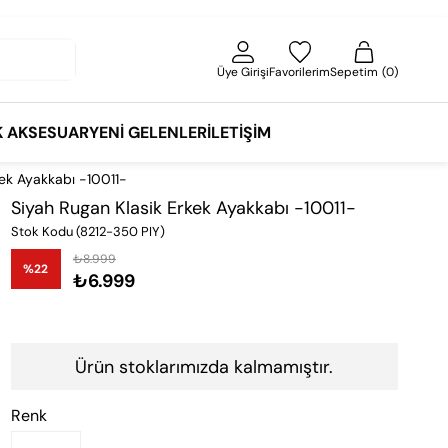
Üye Girişi
Favorilerim
Sepetim
0
K AKSESUAR
YENI GELENLER
İLETIŞIM
kek Ayakkabı -10011-
Siyah Rugan Klasik Erkek Ayakkabı -10011-
Stok Kodu
(8212-350 PIY)
₺8.999
%
22
₺6.999
İndirim
Ürün stoklarımızda kalmamıştır.
Renk