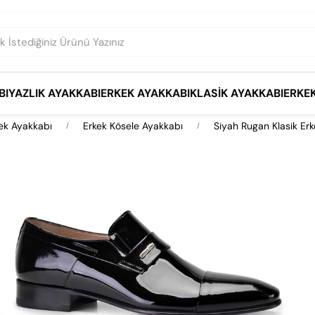
BI
YAZLIK AYAKKABI
ERKEK AYAKKABI
KLASIK AYAKKABI
ERKE
ek Ayakkabı
Erkek Kösele Ayakkabı
Siyah Rugan Klasik Er