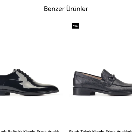
Benzer Ürünler
Yeni
Ürün
Rugan Siyah Bağcıklı Kösele Erkek Ayakkabı
Siyah Tokalı Kösele Erkek Ayakkab