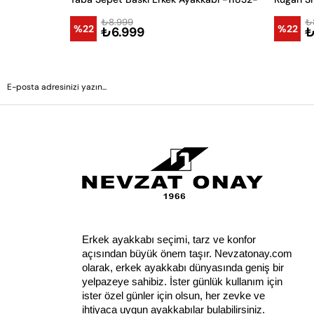
₺8.999
₺
%22
%22
₺6.999
₺
Erkek ayakkabı seçimi, tarz ve konfor 
açısından büyük önem taşır. Nevzatonay.com 
olarak, erkek ayakkabı dünyasında geniş bir 
yelpazeye sahibiz. İster günlük kullanım için 
ister özel günler için olsun, her zevke ve 
ihtiyaca uygun ayakkabılar bulabilirsiniz.