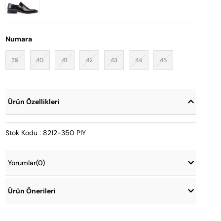
Numara
39
40
41
42
43
44
45
Ürün Özellikleri
Stok Kodu : 8212-350 PIY
Yorumlar
(0)
Ürün Önerileri