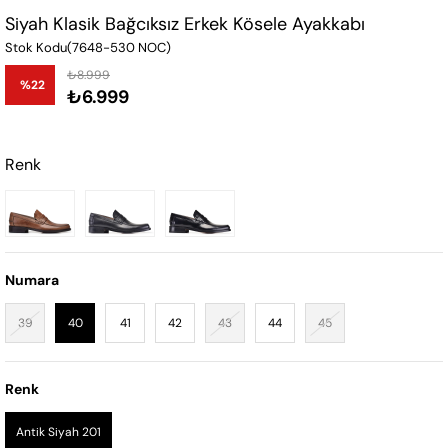
Siyah Klasik Bağcıksız Erkek Kösele Ayakkabı
Stok Kodu
(7648-530 NOC)
₺8.999
%
22
₺6.999
İndirim
Renk
Numara
39
40
41
42
43
44
45
Renk
Antik Siyah 201