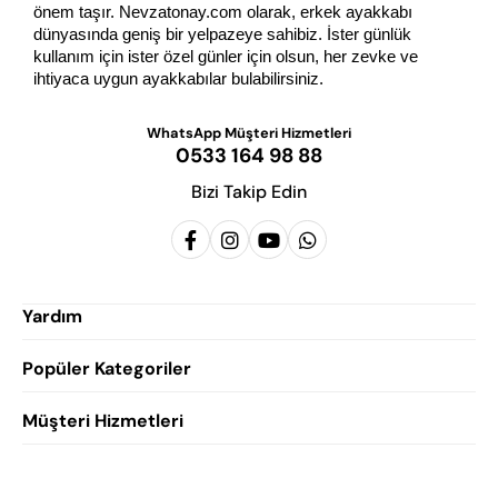
önem taşır. Nevzatonay.com olarak, erkek ayakkabı 
dünyasında geniş bir yelpazeye sahibiz. İster günlük 
kullanım için ister özel günler için olsun, her zevke ve 
ihtiyaca uygun ayakkabılar bulabilirsiniz.
WhatsApp Müşteri Hizmetleri
0533 164 98 88
Bizi Takip Edin
Yardım
Popüler Kategoriler
Siparişlerim
Hesabım
Müşteri Hizmetleri
Erkek Klasik Ayakkabı
Favorilerim
Damatlık Ayakkabısı
Gizlilik Politikası
Sepetim
Erkek Yazlık Ayakkabı