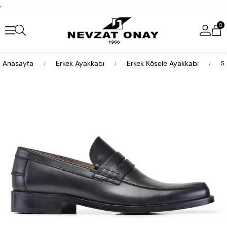
,
0
Anasayfa
Erkek Ayakkabı
Erkek Kösele Ayakkabı
Si
›