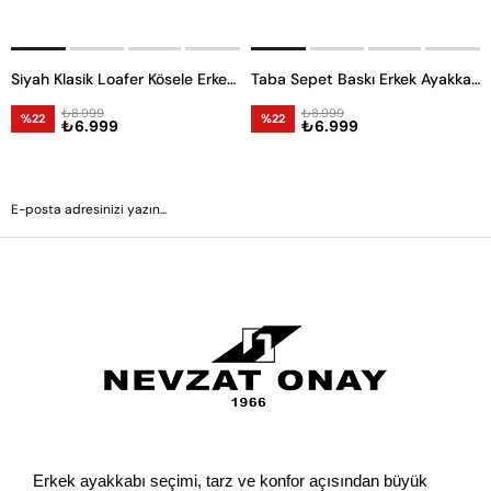
Siyah Klasik Loafer Kösele Erkek Ayakkabı -6968-
Taba Sepet Baskı Erkek Ayakkabı -11832-
₺8.999
₺8.999
%22
%22
₺6.999
₺6.999
GÖNDER
Erkek ayakkabı seçimi, tarz ve konfor açısından büyük 