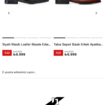
Siyah Klasik Loafer Kösele Erkek Ayakkabı -6968-
Taba Sepet Baskı Erkek Ayakkabı -11832-
₺8.999
₺8.999
%22
%22
₺6.999
₺6.999
GÖNDER