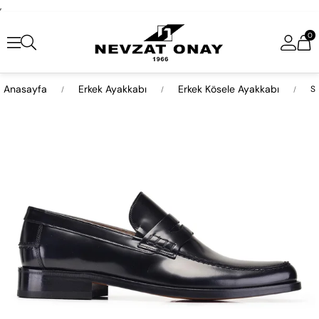
,
0
Anasayfa
Erkek Ayakkabı
Erkek Kösele Ayakkabı
Si
›