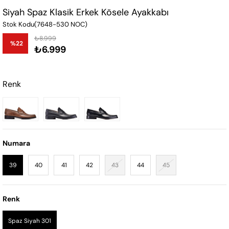
Siyah Spaz Klasik Erkek Kösele Ayakkabı
Stok Kodu
(7648-530 NOC)
₺8.999
%
22
₺6.999
İndirim
Renk
Numara
39
40
41
42
43
44
45
Renk
Spaz Siyah 301