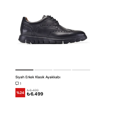
Siyah Erkek Klasik Ayakkabı
1
₺8.499
%24
₺6.499