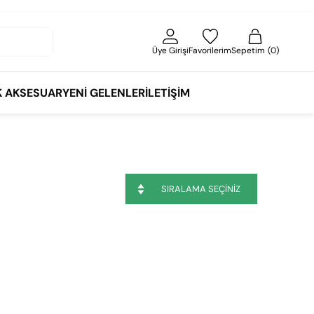
Üye Girişi
Favorilerim
Sepetim
0
K AKSESUAR
YENI GELENLER
İLETIŞIM