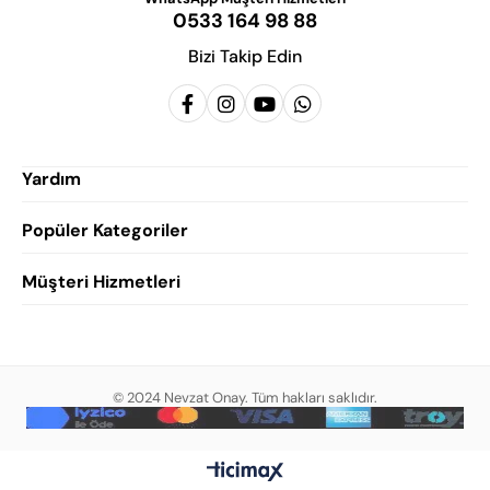
0533 164 98 88
Bizi Takip Edin
Yardım
Popüler Kategoriler
Siparişlerim
Hesabım
Müşteri Hizmetleri
Erkek Klasik Ayakkabı
Favorilerim
Damatlık Ayakkabısı
Gizlilik Politikası
Sepetim
Erkek Yazlık Ayakkabı
Garanti ve İade Koşulları
Destek Taleplerim
Erkek Günlük Ayakkabı
© 2024 Nevzat Onay. Tüm hakları saklıdır.
Mesafeli Satış Sözleşmesi
Hakkımızda
Erkek Sandalet
İndirim
Blog
Erkek Loafer Ayakkabı