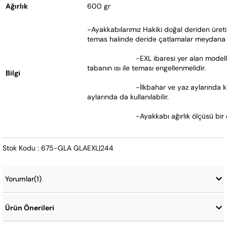
Ağırlık
600 gr
-Ayakkabılarımız Hakiki doğal deriden üreti
temas halinde deride çatlamalar meydana g
			-EXL ibaresi yer alan modellerimizin tabanı kauçuktur. Bu tabanlara sahip ayakkabılarda 
tabanın ısı ile teması engellenmelidir.  
Bilgi
			-İlkbahar ve yaz aylarında kullanılması önerilir, yoğun soğukların olmadığı günlerde kış 
aylarında da kullanılabilir.
			-Ayakkabı ağırlık ölçüsü bir 
Stok Kodu : 675-GLA GLAEXL|244
Yorumlar
(1)
Ürün Önerileri