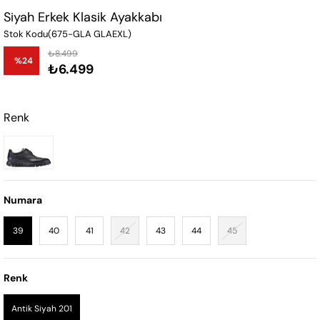
Siyah Erkek Klasik Ayakkabı
Stok Kodu
(675-GLA GLAEXL)
₺8.499
%
24
₺6.499
İndirim
Renk
Numara
39
40
41
42
43
44
45
Renk
Antik Siyah 201