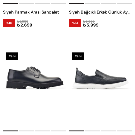
Siyah Parmak Arası Sandalet
Siyah Bağcıklı Erkek Günlük Ayakkabı
₺2.999
₺6.999
%10
%14
₺2.699
₺5.999
Yeni
Yeni
Ürün
Ürün