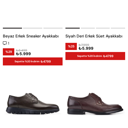
Beyaz Erkek Sneaker Ayakkabı
Siyah Deri Erkek Süet Ayakkabı
1
₺7.999
%25
₺5.999
₺8.499
%29
₺5.999
₺4799
Sepette %20 İndirim
₺4799
Sepette %20 İndirim