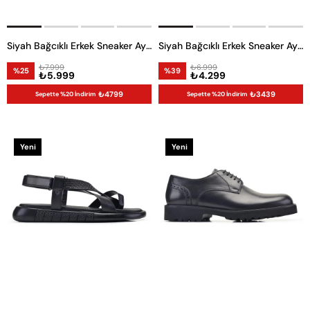
Siyah Bağcıklı Erkek Sneaker Ayakkabı
Siyah Bağcıklı Erkek Sneaker Ayakkabı
₺7.999
₺6.999
%25
%39
₺5.999
₺4.299
₺4799
₺3439
Sepette %20 İndirim
Sepette %20 İndirim
Yeni
Yeni
Ürün
Ürün