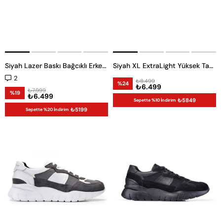
Siyah Lazer Baskı Bağcıklı Erkek Günlük Ayakkabı
Siyah XL ExtraLight Yüksek Taban Ayakkabı
2
₺8.499
%24
₺6.499
₺7.999
%19
₺6.499
₺5849
Sepette %10 İndirim
₺5199
Sepette %20 İndirim