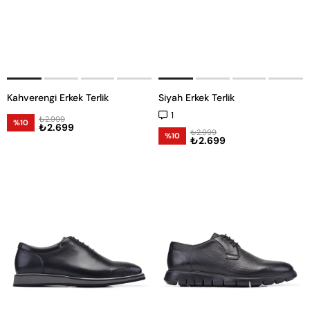
Kahverengi Erkek Terlik
Siyah Erkek Terlik
1
₺2.999
%10
₺2.699
₺2.999
%10
₺2.699