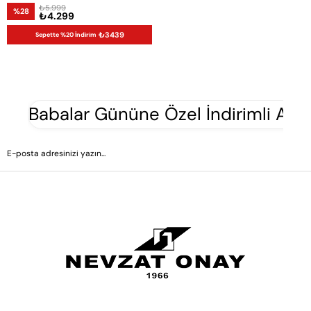
₺5.999
%28
₺4.299
₺3439
Sepette %20 İndirim
Babalar Gününe Özel İndirimli Aya
GÖNDER