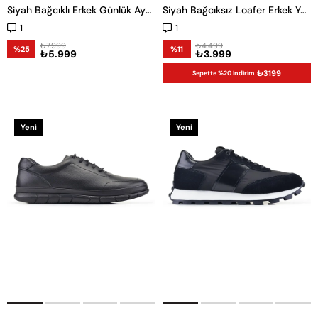
Siyah Bağcıklı Erkek Günlük Ayakkabı
Siyah Bağcıksız Loafer Erkek Yazlık Ayakkabı
1
1
₺7.999
₺4.499
%25
%11
₺5.999
₺3.999
₺3199
Sepette %20 İndirim
Yeni
Yeni
Ürün
Ürün