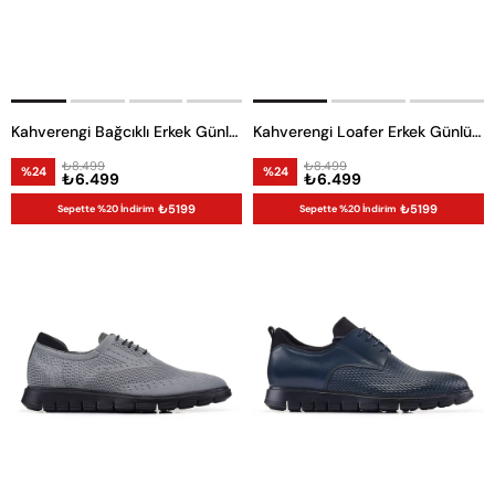
Kahverengi Bağcıklı Erkek Günlük Ayakkabı
Kahverengi Loafer Erkek Günlük Ayakkabı
₺8.499
₺8.499
%24
%24
₺6.499
₺6.499
₺5199
₺5199
Sepette %20 İndirim
Sepette %20 İndirim