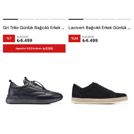
Gri Triko Günlük Bağcıklı Erkek Günlük Ayakkabı
Lacivert Bağcıklı Erkek Günlük Ayakkabı
₺6.999
₺8.499
%7
%24
₺6.499
₺6.499
₺5199
Sepette %20 İndirim