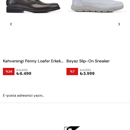
Kahverengi Penny Loafer Erkek Ayakkabı
Beyaz Slip-On Sneaker
₺8.499
₺4.299
%24
%7
₺6.499
₺3.999
GÖNDER