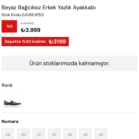
Beyaz Bağcıksız Erkek Yazlık Ayakkabı
Stok Kodu
(U036 6151)
₺4.499
%
11
₺3.999
İndirim
₺3199
Sepette %20 İndirim
Ürün stoklarımızda kalmamıştır.
Renk
Numara
39
40
41
42
43
44
45