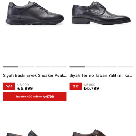
Siyah Baskı Erkek Sneaker Ayakkabı
Siyah Termo Taban Yalıtımlı Kaymaz Wing Tip Erkek Kışlık Ayakkabı -11858-
₺6.999
₺6.999
%14
%17
₺5.999
₺5.799
₺4799
Sepette %20 İndirim