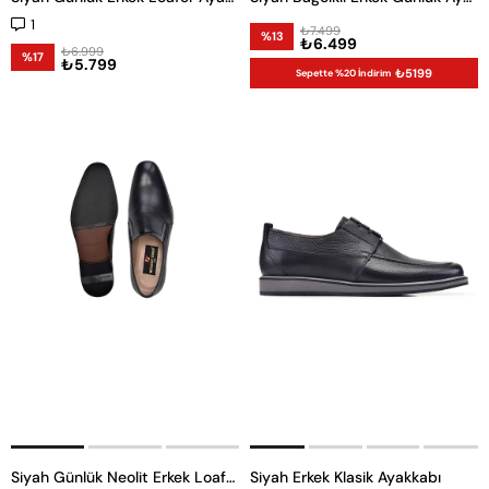
1
₺7.499
%13
₺6.499
₺6.999
%17
₺5.799
₺5199
Sepette %20 İndirim
Siyah Günlük Neolit Erkek Loafer Ayakkabı
Siyah Erkek Klasik Ayakkabı