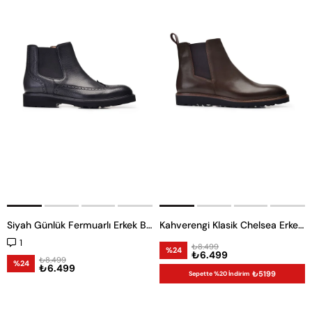
Siyah Günlük Fermuarlı Erkek Bot
Kahverengi Klasik Chelsea Erkek Bot
1
₺8.499
%24
₺6.499
₺8.499
%24
₺6.499
₺5199
Sepette %20 İndirim