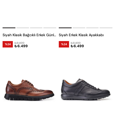
Siyah Klasik Bağcıklı Erkek Günlük Ayakkabı
Siyah Erkek Klasik Ayakkabı
₺8.499
₺8.499
%24
%24
₺6.499
₺6.499