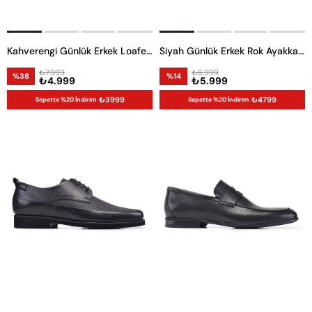
Kahverengi Günlük Erkek Loafer Ayakkabı
Siyah Günlük Erkek Rok Ayakkabı
₺7.999
₺6.999
%38
%14
₺4.999
₺5.999
₺3999
₺4799
Sepette %20 İndirim
Sepette %20 İndirim