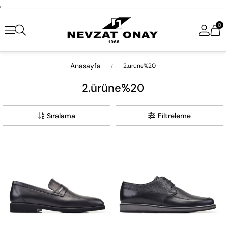
,
0
Anasayfa
2.ürüne%20
2.ürüne%20
Sıralama
Filtreleme