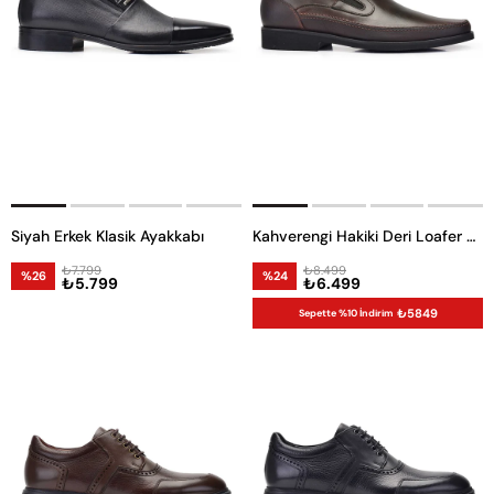
Siyah Erkek Klasik Ayakkabı
Kahverengi Hakiki Deri Loafer Erkek Günlük Ayakkabı
₺7.799
₺8.499
%26
%24
₺5.799
₺6.499
₺5849
Sepette %10 İndirim