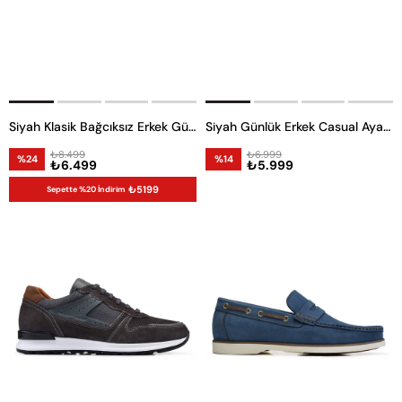
Siyah Klasik Bağcıksız Erkek Günlük Ayakkabı
Siyah Günlük Erkek Casual Ayakkabı
₺8.499
₺6.999
%24
%14
₺6.499
₺5.999
₺5199
Sepette %20 İndirim