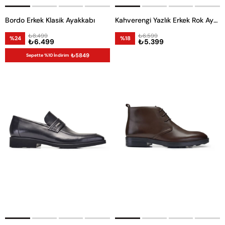
Bordo Erkek Klasik Ayakkabı
Kahverengi Yazlık Erkek Rok Ayakkabı
₺8.499
₺6.599
%24
%18
₺6.499
₺5.399
₺5849
Sepette %10 İndirim