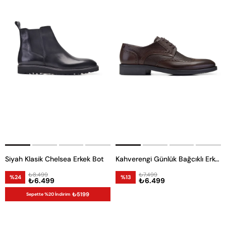
Siyah Klasik Chelsea Erkek Bot
Kahverengi Günlük Bağcıklı Erkek Ayakkabı -11973-
₺8.499
₺7.499
%24
%13
₺6.499
₺6.499
₺5199
Sepette %20 İndirim