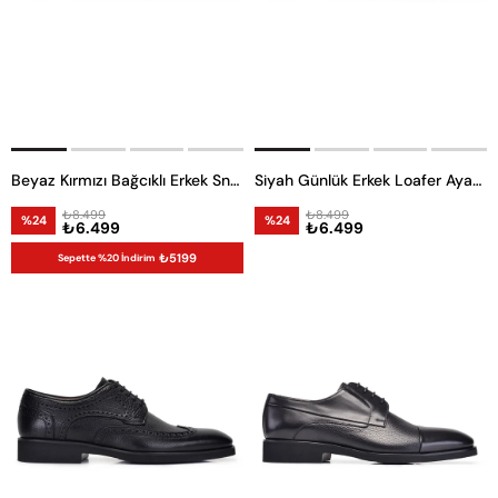
Beyaz Kırmızı Bağcıklı Erkek Sneaker Ayakkabı
Siyah Günlük Erkek Loafer Ayakkabı
₺8.499
₺8.499
%24
%24
₺6.499
₺6.499
₺5199
Sepette %20 İndirim