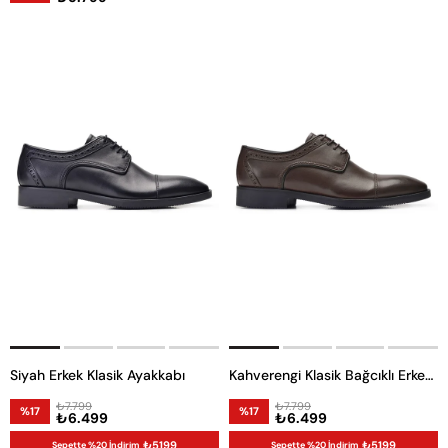
Siyah Erkek Klasik Ayakkabı
Kahverengi Klasik Bağcıklı Erkek Ayakkabı -11988-
₺7.799
₺7.799
%17
%17
₺6.499
₺6.499
₺5199
₺5199
Sepette %20 İndirim
Sepette %20 İndirim