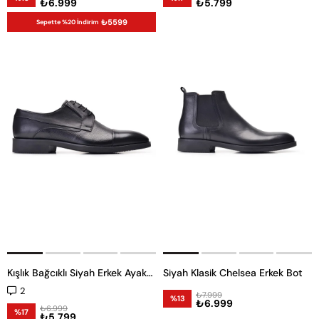
₺6.999
₺5.799
₺5599
Sepette %20 İndirim
Kışlık Bağcıklı Siyah Erkek Ayakkabı-11998
Siyah Klasik Chelsea Erkek Bot
2
₺7.999
%13
₺6.999
₺6.999
%17
₺5.799