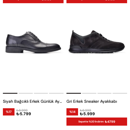
Siyah Bağcıklı Erkek Günlük Ayakkabı
Gri Erkek Sneaker Ayakkabı
₺6.999
₺6.999
%17
%14
₺5.799
₺5.999
₺4799
Sepette %20 İndirim