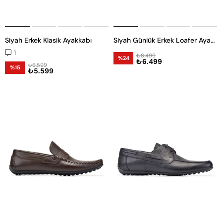
Siyah Erkek Klasik Ayakkabı
Siyah Günlük Erkek Loafer Ayakkabı
1
₺8.499
%24
₺6.499
₺6.599
%15
₺5.599