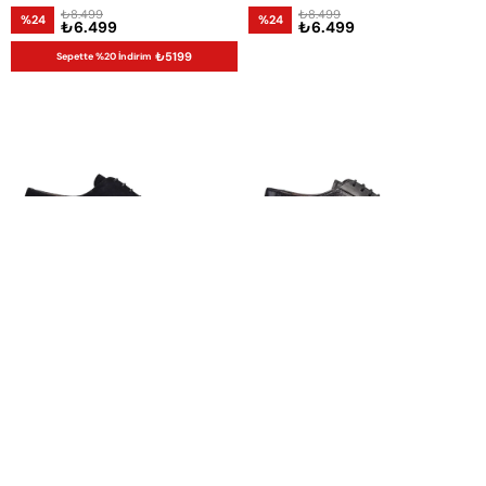
₺8.499
₺8.499
%24
%24
₺6.499
₺6.499
₺5199
Sepette %20 İndirim
Siyah Erkek Klasik Ayakkabı
Siyah Erkek Klasik Ayakkabı
₺8.499
₺7.999
%24
%18
₺6.499
₺6.599