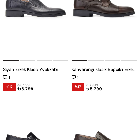
Siyah Erkek Klasik Ayakkabı
Kahverengi Klasik Bağcıklı Erkek Ayakkabı -11845-
1
1
₺6.999
₺6.999
%17
%17
₺5.799
₺5.799