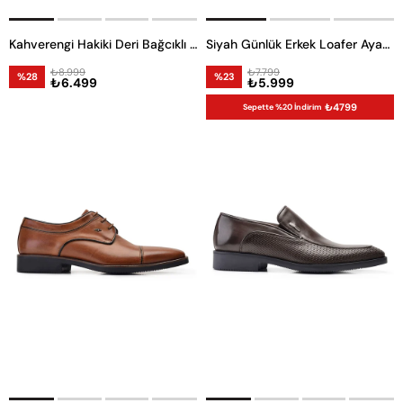
Kahverengi Hakiki Deri Bağcıklı Erkek Günlük Ayakkabı
Siyah Günlük Erkek Loafer Ayakkabı
₺8.999
₺7.799
%28
%23
₺6.499
₺5.999
₺4799
Sepette %20 İndirim