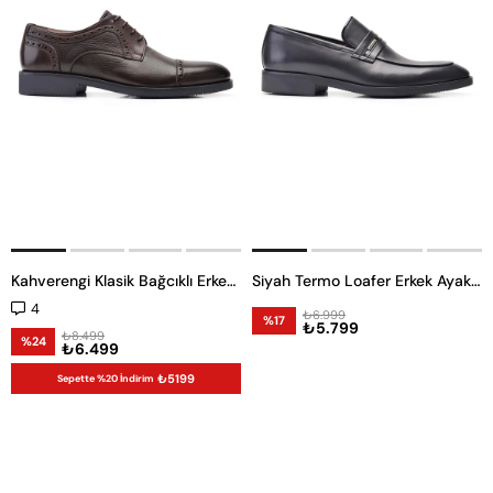
Kahverengi Klasik Bağcıklı Erkek Ayakkabı -11909-
Siyah Termo Loafer Erkek Ayakkabı -11887-
4
₺6.999
%17
₺5.799
₺8.499
%24
₺6.499
₺5199
Sepette %20 İndirim