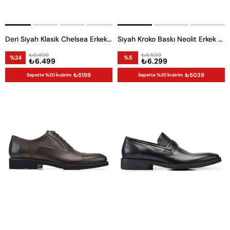
Deri Siyah Klasik Chelsea Erkek Bot
Siyah Kroko Baskı Neolit Erkek Ayakkabı -11349-
₺8.499
₺6.599
%24
%5
₺6.499
₺6.299
₺5199
₺5039
Sepette %20 İndirim
Sepette %20 İndirim