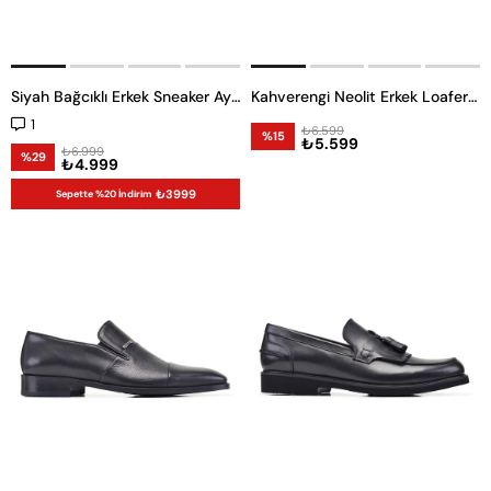
Siyah Bağcıklı Erkek Sneaker Ayakkabı
Kahverengi Neolit Erkek Loafer Ayakkabı
1
₺6.599
%15
₺5.599
₺6.999
%29
₺4.999
₺3999
Sepette %20 İndirim