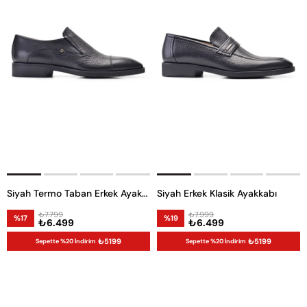
Siyah Termo Taban Erkek Ayakkabı -11952-
Siyah Erkek Klasik Ayakkabı
₺7.799
₺7.999
%17
%19
₺6.499
₺6.499
₺5199
₺5199
Sepette %20 İndirim
Sepette %20 İndirim