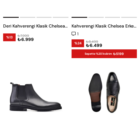
Deri Kahverengi Klasik Chelsea Erkek Bot -11413-
Kahverengi Klasik Chelsea Erkek Bot
1
₺7.999
%13
₺6.999
₺8.499
%24
₺6.499
₺5199
Sepette %20 İndirim