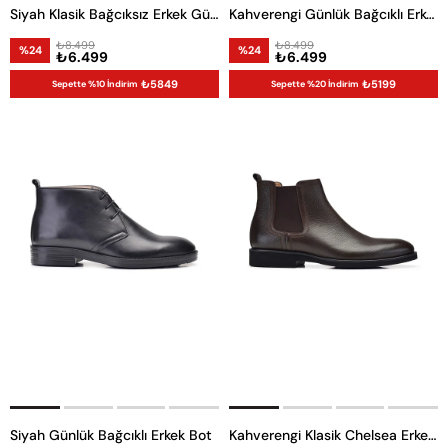
Siyah Klasik Bağcıksız Erkek Günlük Ayakkabı
Kahverengi Günlük Bağcıklı Erkek Bot
₺8.499
₺8.499
%24
%24
₺6.499
₺6.499
₺5849
₺5199
Sepette %10 İndirim
Sepette %20 İndirim
Siyah Günlük Bağcıklı Erkek Bot
Kahverengi Klasik Chelsea Erkek Bot