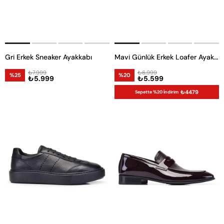
Gri Erkek Sneaker Ayakkabı
Mavi Günlük Erkek Loafer Ayakkabı
₺7.999
₺6.999
%25
%20
₺5.999
₺5.599
₺4479
Sepette %20 İndirim