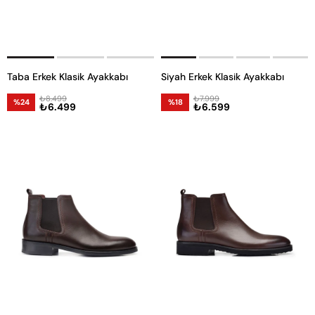
Taba Erkek Klasik Ayakkabı
Siyah Erkek Klasik Ayakkabı
₺8.499
₺7.999
%24
%18
₺6.499
₺6.599