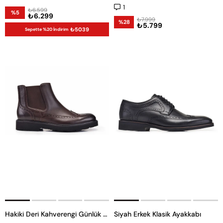
1
₺6.599
%5
₺6.299
₺7.999
%28
₺5.799
₺5039
Sepette %20 İndirim
Hakiki Deri Kahverengi Günlük Fermuarlı Erkek Bot
Siyah Erkek Klasik Ayakkabı