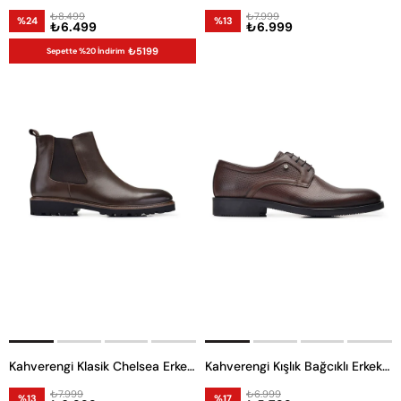
₺8.499
₺7.999
%24
%13
₺6.499
₺6.999
₺5199
Sepette %20 İndirim
Kahverengi Klasik Chelsea Erkek Bot
Kahverengi Kışlık Bağcıklı Erkek Ayakkabı -12006-
₺7.999
₺6.999
%13
%17