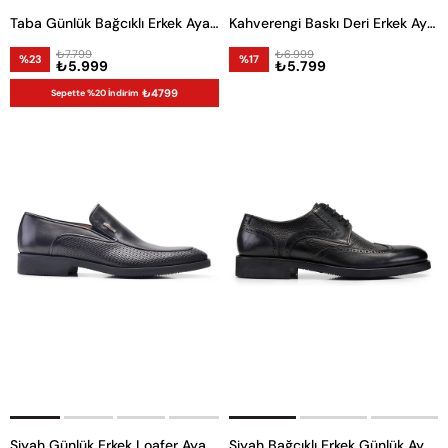
Taba Günlük Bağcıklı Erkek Ayakkabı -11339-
Kahverengi Baskı Deri Erkek Ayakkabı -11338-
₺7.799
₺6.999
%23
%17
₺5.999
₺5.799
₺4799
Sepette %20 İndirim
Siyah Günlük Erkek Loafer Ayakkabı
Siyah Bağcıklı Erkek Günlük Ayakkabı