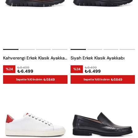
Kahverengi Erkek Klasik Ayakkabı
Siyah Erkek Klasik Ayakkabı
₺8.499
₺8.499
%24
%24
₺6.499
₺6.499
₺5849
₺5849
Sepette %10 İndirim
Sepette %10 İndirim