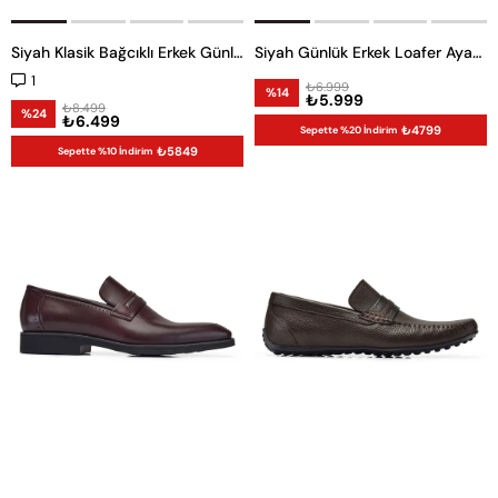
Siyah Klasik Bağcıklı Erkek Günlük Ayakkabı
Siyah Günlük Erkek Loafer Ayakkabı
1
₺6.999
%14
₺5.999
₺8.499
%24
₺6.499
₺4799
Sepette %20 İndirim
₺5849
Sepette %10 İndirim