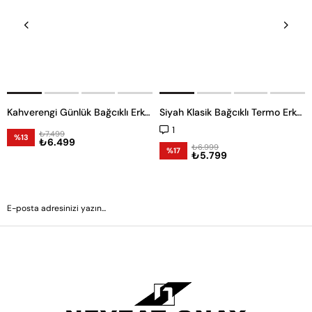
Kahverengi Günlük Bağcıklı Erkek Ayakkabı -11973-
Siyah Klasik Bağcıklı Termo Erkek Ayakkabı -11958-
1
₺7.499
%13
₺6.499
₺6.999
%17
₺5.799
GÖNDER