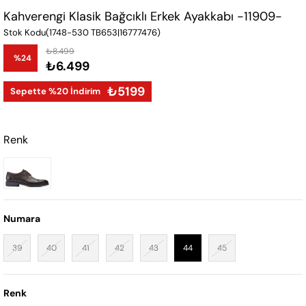
Kahverengi Klasik Bağcıklı Erkek Ayakkabı -11909-
Stok Kodu
(1748-530 TB653|16777476)
₺8.499
%
24
₺6.499
İndirim
₺5199
Sepette %20 İndirim
Renk
Numara
39
40
41
42
43
44
45
Renk