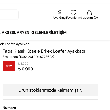
Üye Girişi
Favorilerim
Sepetim
0
K AKSESUAR
YENI GELENLER
İLETIŞIM
kek Loafer Ayakkabı
Taba Klasik Kösele Erkek Loafer Ayakkabı
Stok Kodu
(1392-261 PIY|16778622)
₺8.999
%
22
₺6.999
İndirim
Ürün stoklarımızda kalmamıştır.
Numara