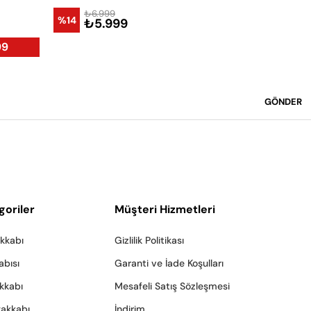
₺6.999
₺8.9
%14
%22
₺5.999
₺6.
99
GÖNDER
goriler
Müşteri Hizmetleri
akkabı
Gizlilik Politikası
abısı
Garanti ve İade Koşulları
akkabı
Mesafeli Satış Sözleşmesi
yakkabı
İndirim