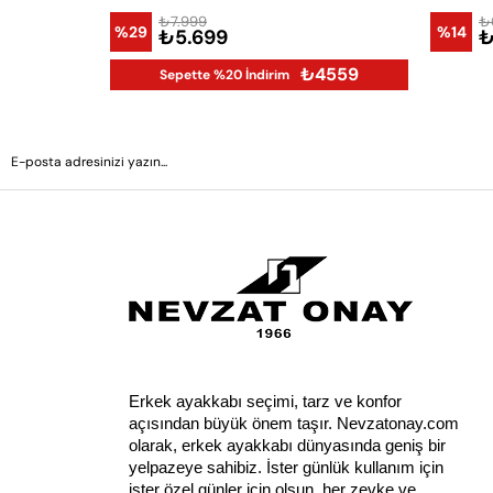
₺7.999
₺
%29
%14
₺5.699
₺
₺4559
Sepette %20 İndirim
Erkek ayakkabı seçimi, tarz ve konfor 
açısından büyük önem taşır. Nevzatonay.com 
olarak, erkek ayakkabı dünyasında geniş bir 
yelpazeye sahibiz. İster günlük kullanım için 
ister özel günler için olsun, her zevke ve 