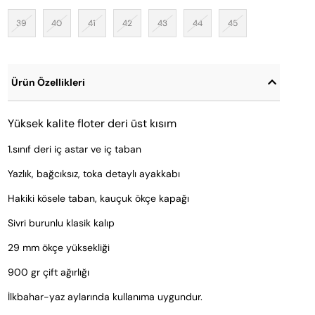
39
40
41
42
43
44
45
Ürün Özellikleri
Yüksek kalite floter deri üst kısım
1.sınıf deri iç astar ve iç taban
Yazlık, bağcıksız, toka detaylı ayakkabı
Hakiki kösele taban, kauçuk ökçe kapağı
Sivri burunlu klasik kalıp
29 mm ökçe yüksekliği
900 gr çift ağırlığı
İlkbahar-yaz aylarında kullanıma uygundur.