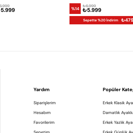
6.999
₺6.999
%14
5.999
₺5.999
₺47
Sepette %20 İndirim
Yardım
Popüler Kate
Siparişlerim
Erkek Klasik Ay
Hesabım
Damatlık Ayakk
Favorilerim
Erkek Yazlık Ay
Sepetim
Erkek Günlük A