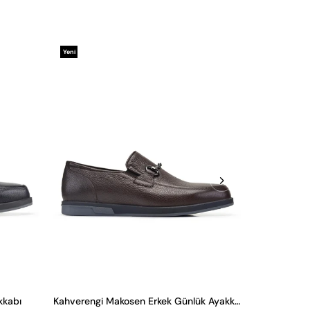
Yeni
Ürün
kkabı
Kahverengi Makosen Erkek Günlük Ayakkabı
Siyah Kroko 