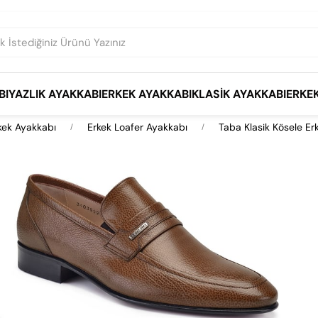
BI
YAZLIK AYAKKABI
ERKEK AYAKKABI
KLASIK AYAKKABI
ERKE
kek Ayakkabı
Erkek Loafer Ayakkabı
Taba Klasik Kösele Er