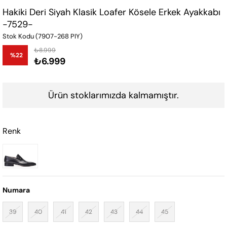
Hakiki Deri Siyah Klasik Loafer Kösele Erkek Ayakkabı
-7529-
Stok Kodu
(7907-268 PIY)
₺8.999
%
22
₺6.999
İndirim
Ürün stoklarımızda kalmamıştır.
Renk
Numara
39
40
41
42
43
44
45