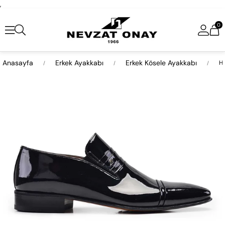
,
0
Anasayfa
Erkek Ayakkabı
Erkek Kösele Ayakkabı
Ha
›