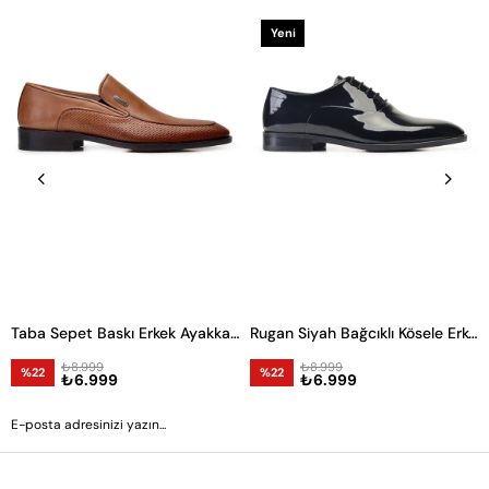
Yeni
Ürün
Taba Sepet Baskı Erkek Ayakkabı -11832-
Rugan Siyah Bağcıklı Kösele Erkek Ayakkabı
₺8.999
₺8.999
%22
%22
₺6.999
₺6.999
GÖNDER