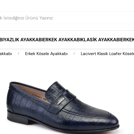
BI
YAZLIK AYAKKABI
ERKEK AYAKKABI
KLASIK AYAKKABI
ERKE
akkabı
Erkek Kösele Ayakkabı
Lacivert Klasik Loafer Köse