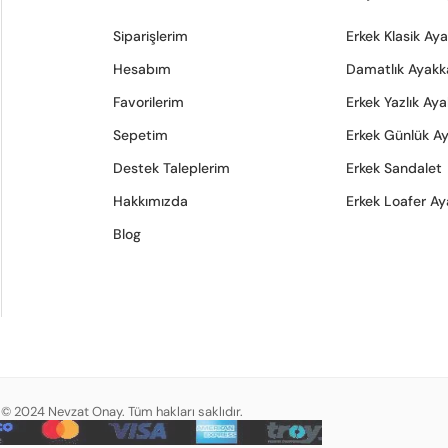
Siparişlerim
Erkek Klasik Ay
Hesabım
Damatlık Ayakk
Favorilerim
Erkek Yazlık Ay
Sepetim
Erkek Günlük A
Destek Taleplerim
Erkek Sandalet
Hakkımızda
Erkek Loafer Ay
Blog
© 2024 Nevzat Onay. Tüm hakları saklıdır.