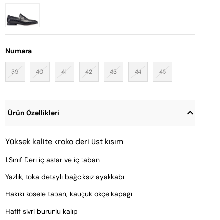
Numara
39
40
41
42
43
44
45
Ürün Özellikleri
Yüksek kalite kroko deri üst kısım
1.Sınıf Deri iç astar ve iç taban
Yazlık, toka detaylı bağcıksız ayakkabı
Hakiki kösele taban, kauçuk ökçe kapağı
Hafif sivri burunlu kalıp