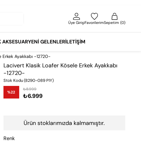
Üye Girişi
Favorilerim
Sepetim
0
K AKSESUAR
YENI GELENLER
İLETIŞIM
le Erkek Ayakkabı -12720-
Lacivert Klasik Loafer Kösele Erkek Ayakkabı
-12720-
Stok Kodu
(8290-089 PIY)
₺8.999
%
22
₺6.999
İndirim
Ürün stoklarımızda kalmamıştır.
Renk