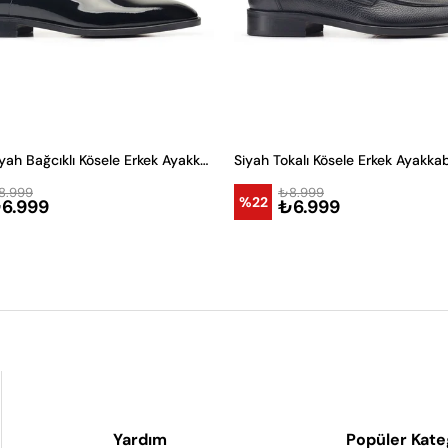
Rugan Siyah Bağcıklı Kösele Erkek Ayakkabı
Siyah Tokalı Kösele Erkek Ayakkab
8.999
₺8.999
%22
6.999
₺6.999
Yardım
Popüler Kate