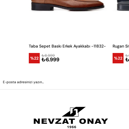
Taba Sepet Baskı Erkek Ayakkabı -11832-
₺8.999
₺
%22
%22
₺6.999
₺