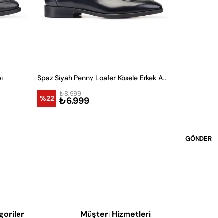
ı
Spaz Siyah Penny Loafer Kösele Erkek Ayakkabı
₺8.999
₺8.9
%22
%22
₺6.999
₺6.
GÖNDER
goriler
Müşteri Hizmetleri