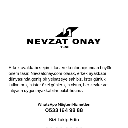
Şıklıktan ödün vermeden rahat bir güne başlamak 
GÖNDER
isteyenler için 
günlük erkek ayakkabı
 koleksiyonumuz 
özenle hazırlandı. 
Loafer
 ve bağcıksız modeller pratik 
yapısıyla günlük temponuza ayak uydururken yazlık 
seçenekler sıcak havalarda da konfor sunar.
Sneaker
Sokak stilini ve günlük rahatlığı bir arada arıyorsanız 
sneaker koleksiyonumuz tam size göre. Özellikle 
beyaz 
Erkek ayakkabı seçimi, tarz ve konfor açısından büyük 
spor ayakkabı
 modellerimiz her kombinle kolayca 
önem taşır. Nevzatonay.com olarak, erkek ayakkabı 
bütünleşir; hem sade hem modern bir görünüm sunar.
dünyasında geniş bir yelpazeye sahibiz. İster günlük 
kullanım için ister özel günler için olsun, her zevke ve 
ihtiyaca uygun ayakkabılar bulabilirsiniz.
Spor Ayakkabı
Aktif yaşam tarzını benimseyenler için tasarlanan 
spor 
WhatsApp Müşteri Hizmetleri
ayakkabı
 modellerimiz, gün boyu harekette bile yüksek 
0533 164 98 88
konfor sağlar. Hafif tabanı ve nefes alabilen 
Bizi Takip Edin
malzemeleriyle hem antrenman hem de günlük kullanıma 
uygundur.