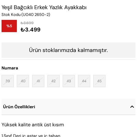
Yeşil Bağcıklı Erkek Yazlık Ayakkabı
Stok Kodu
(U040 2650-2)
₺3.699
%
5
₺3.499
İndirim
Ürün stoklarımızda kalmamıştır.
Numara
39
40
41
42
43
44
45
Ürün Özellikleri
Yüksek kalite antik üst kısım
1.Sınıf Deri iç astar ve iç taban