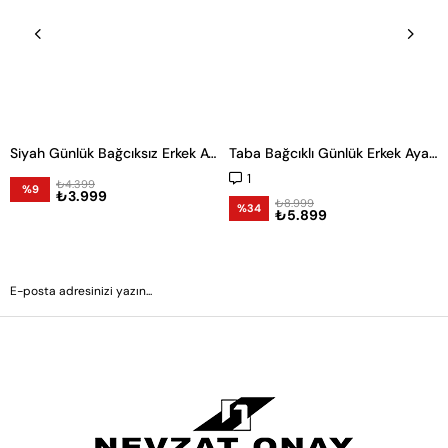
Siyah Günlük Bağcıksız Erkek Ayakkabı -24121-
Taba Bağcıklı Günlük Erkek Ayakkabı
1
₺4.399
%9
₺3.999
₺8.999
%34
₺5.899
GÖNDER