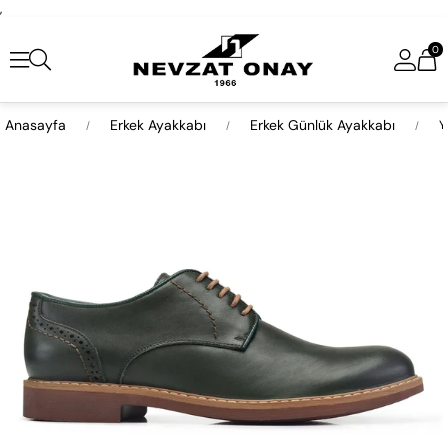
,
0
Anasayfa
Erkek Ayakkabı
Erkek Günlük Ayakkabı
Y
›