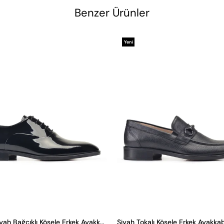
Benzer Ürünler
Yeni
Ürün
Rugan Siyah Bağcıklı Kösele Erkek Ayakkabı
Siyah Tokalı Kösele Erkek Ayakkab