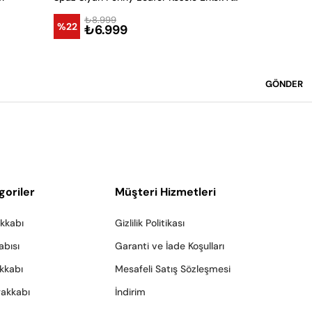
₺8.999
₺8.9
%22
%22
₺6.999
₺6.
GÖNDER
goriler
Müşteri Hizmetleri
akkabı
Gizlilik Politikası
abısı
Garanti ve İade Koşulları
akkabı
Mesafeli Satış Sözleşmesi
yakkabı
İndirim