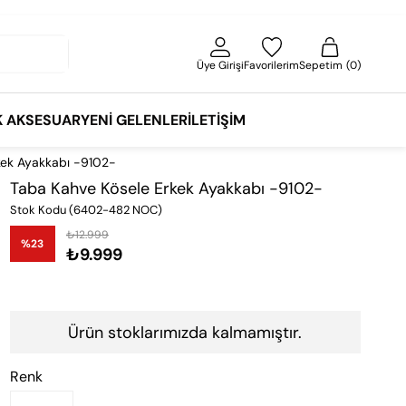
Üye Girişi
Favorilerim
Sepetim
0
K AKSESUAR
YENI GELENLER
İLETIŞIM
kek Ayakkabı -9102-
Taba Kahve Kösele Erkek Ayakkabı -9102-
Stok Kodu
(6402-482 NOC)
₺12.999
%
23
₺9.999
İndirim
Ürün stoklarımızda kalmamıştır.
Renk