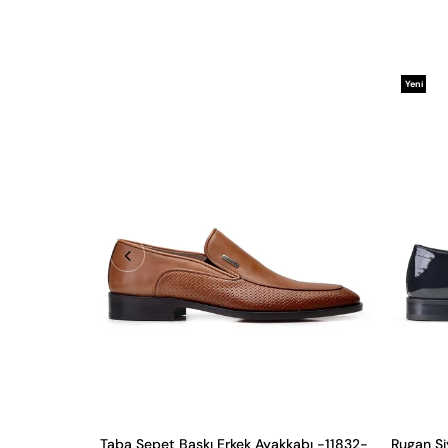
Yeni
Ürün
Taba Sepet Baskı Erkek Ayakkabı -11832-