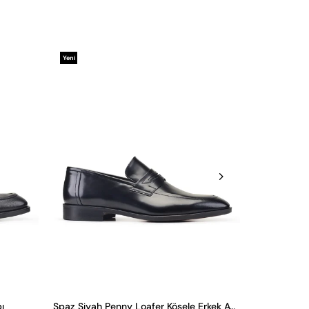
Yeni
Yeni
Ürün
Ürün
ı
Spaz Siyah Penny Loafer Kösele Erkek Ayakkabı