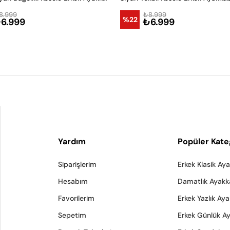
8.999
₺8.999
%22
6.999
₺6.999
Yardım
Popüler Kate
Siparişlerim
Erkek Klasik Ay
Hesabım
Damatlık Ayakk
Favorilerim
Erkek Yazlık Ay
Sepetim
Erkek Günlük A