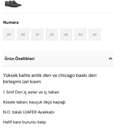
Numara
39
40
41
42
43
44
45
Ürün Özellikleri
Yüksek kalite antik deri ve chicago baskı deri 
birleşimi üst kısım
1. Sınıf Deri iç astar ve iç taban
Kösele taban, kauçuk ökçe kapağı
N.O. tokalı LOAFER Ayakkabı
Hafif kare burunlu kalıp