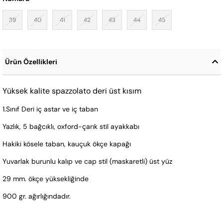
39
40
41
42
43
44
45
Ürün Özellikleri
Yüksek kalite spazzolato deri üst kısım
1.Sınıf Deri iç astar ve iç taban
Yazlık, 5 bağcıklı, oxford-çarık stil ayakkabı
Hakiki kösele taban, kauçuk ökçe kapağı
Yuvarlak burunlu kalıp ve cap stil (maskaretli) üst yüz
29 mm. ökçe yüksekliğinde
900 gr. ağırlığındadır.