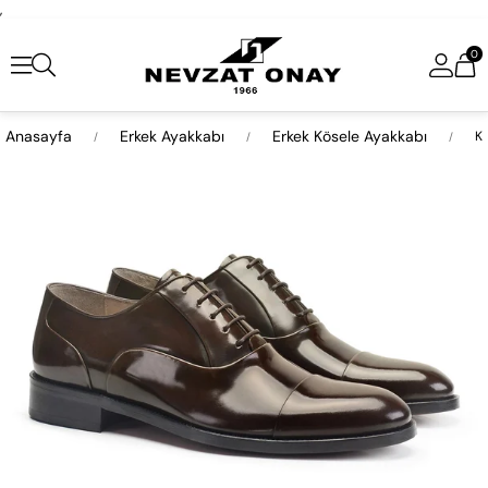
,
0
Anasayfa
Erkek Ayakkabı
Erkek Kösele Ayakkabı
Ka
›