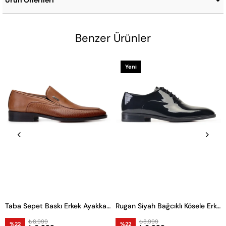
Ürün Önerileri
Benzer Ürünler
Yeni
Ürün
Taba Sepet Baskı Erkek Ayakkabı -11832-
Rugan Siyah Bağcıklı Kösele Erkek Ayakkabı
₺8.999
₺8.999
%22
%22