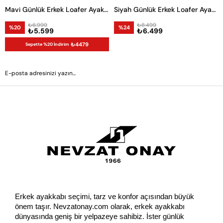
Mavi Günlük Erkek Loafer Ayakkabı
Siyah Günlük Erkek Loafer Ayakkabı
₺6.999
₺8.499
%20
%24
₺5.599
₺6.499
₺4479
Sepette %20 İndirim
GÖNDER
Erkek ayakkabı seçimi, tarz ve konfor açısından büyük 
önem taşır. Nevzatonay.com olarak, erkek ayakkabı 
dünyasında geniş bir yelpazeye sahibiz. İster günlük 