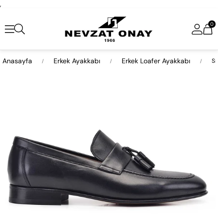
,
0
Anasayfa
Erkek Ayakkabı
Erkek Loafer Ayakkabı
Si
›