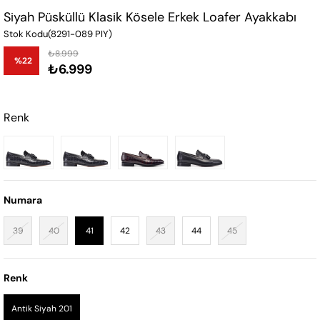
Siyah Püsküllü Klasik Kösele Erkek Loafer Ayakkabı
Stok Kodu
(8291-089 PIY)
₺8.999
%
22
₺6.999
İndirim
Renk
Numara
39
40
41
42
43
44
45
Renk
Antik Siyah 201