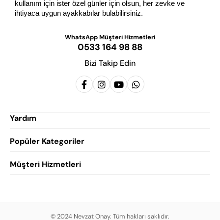
kullanım için ister özel günler için olsun, her zevke ve 
ihtiyaca uygun ayakkabılar bulabilirsiniz.
WhatsApp Müşteri Hizmetleri
0533 164 98 88
Bizi Takip Edin
Yardım
Popüler Kategoriler
Siparişlerim
Hesabım
Müşteri Hizmetleri
Erkek Klasik Ayakkabı
Favorilerim
Damatlık Ayakkabısı
Gizlilik Politikası
Sepetim
Erkek Yazlık Ayakkabı
Garanti ve İade Koşulları
Destek Taleplerim
Erkek Günlük Ayakkabı
© 2024 Nevzat Onay. Tüm hakları saklıdır.
Mesafeli Satış Sözleşmesi