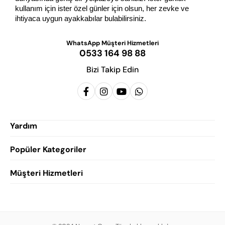
kullanım için ister özel günler için olsun, her zevke ve 
ihtiyaca uygun ayakkabılar bulabilirsiniz.
WhatsApp Müşteri Hizmetleri
0533 164 98 88
Bizi Takip Edin
Yardım
Popüler Kategoriler
Siparişlerim
Hesabım
Müşteri Hizmetleri
Erkek Klasik Ayakkabı
Favorilerim
Damatlık Ayakkabısı
Gizlilik Politikası
Sepetim
Erkek Yazlık Ayakkabı
Garanti ve İade Koşulları
Destek Taleplerim
Erkek Günlük Ayakkabı