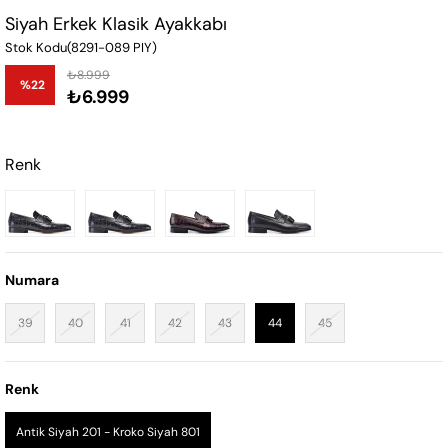
Siyah Erkek Klasik Ayakkabı
Stok Kodu
(8291-089 PIY)
₺8.999
%
22
₺6.999
İndirim
Renk
Numara
39
40
41
42
43
44
45
Renk
Antik Siyah 201 - Kroko Siyah 801