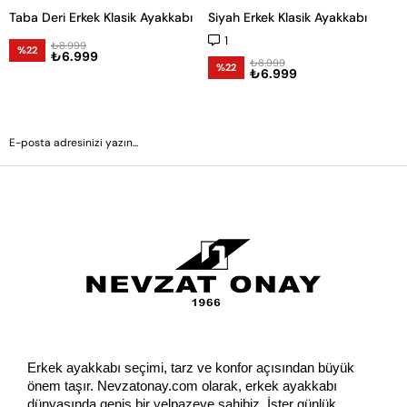
Taba Deri Erkek Klasik Ayakkabı
Siyah Erkek Klasik Ayakkabı
1
₺8.999
%22
₺6.999
₺8.999
%22
₺6.999
GÖNDER
Erkek ayakkabı seçimi, tarz ve konfor açısından büyük 
önem taşır. Nevzatonay.com olarak, erkek ayakkabı 
dünyasında geniş bir yelpazeye sahibiz. İster günlük 