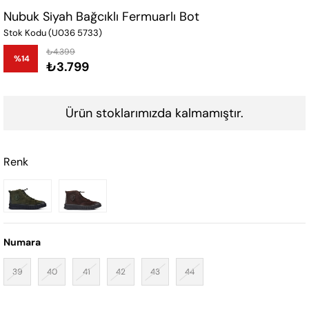
Nubuk Siyah Bağcıklı Fermuarlı Bot
Stok Kodu
(U036 5733)
₺4.399
%
14
₺3.799
İndirim
Ürün stoklarımızda kalmamıştır.
Renk
Numara
39
40
41
42
43
44