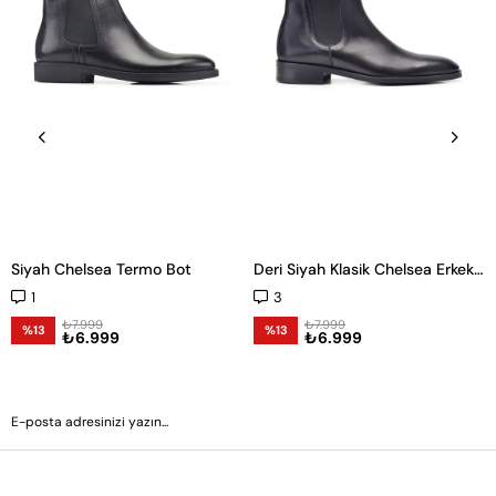
Siyah Chelsea Termo Bot
Deri Siyah Klasik Chelsea Erkek Bot
1
3
₺7.999
₺7.999
%13
%13
₺6.999
₺6.999
GÖNDER