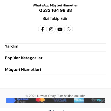
WhatsApp Müşteri Hizmetleri
0533 164 98 88
Bizi Takip Edin
Yardım
Popüler Kategoriler
Siparişlerim
Hesabım
Müşteri Hizmetleri
Erkek Klasik Ayakkabı
Favorilerim
Damatlık Ayakkabısı
Gizlilik Politikası
Sepetim
Erkek Yazlık Ayakkabı
Garanti ve İade Koşulları
Destek Taleplerim
Erkek Günlük Ayakkabı
© 2024 Nevzat Onay. Tüm hakları saklıdır.
Mesafeli Satış Sözleşmesi
Hakkımızda
Erkek Sandalet
İndirim
Blog
Erkek Loafer Ayakkabı