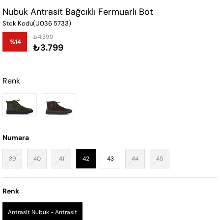
Nubuk Antrasit Bağcıklı Fermuarlı Bot
Stok Kodu
(U036 5733)
₺4.399
%
14
₺3.799
İndirim
Renk
Numara
39
40
41
42
43
44
45
Renk
Antrasit Nubuk - Antrasit