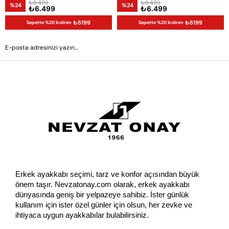
₺8.499
₺8.499
%24
%24
₺6.499
₺6.499
₺5199
₺5199
Sepette %20 İndirim
Sepette %20 İndirim
GÖNDER
Erkek ayakkabı seçimi, tarz ve konfor açısından büyük 
önem taşır. Nevzatonay.com olarak, erkek ayakkabı 
dünyasında geniş bir yelpazeye sahibiz. İster günlük 
kullanım için ister özel günler için olsun, her zevke ve 
ihtiyaca uygun ayakkabılar bulabilirsiniz.