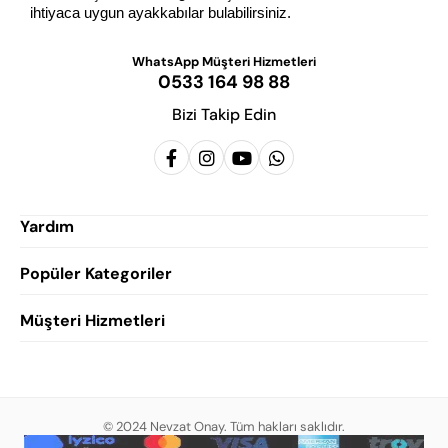
ihtiyaca uygun ayakkabılar bulabilirsiniz.
WhatsApp Müşteri Hizmetleri
0533 164 98 88
Bizi Takip Edin
Yardım
Popüler Kategoriler
Siparişlerim
Hesabım
Müşteri Hizmetleri
Erkek Klasik Ayakkabı
Favorilerim
Damatlık Ayakkabısı
Gizlilik Politikası
Sepetim
Erkek Yazlık Ayakkabı
Garanti ve İade Koşulları
Destek Taleplerim
Erkek Günlük Ayakkabı
© 2024 Nevzat Onay. Tüm hakları saklıdır.
Mesafeli Satış Sözleşmesi
Hakkımızda