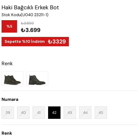
Haki Bağcıklı Erkek Bot
Stok Kodu
(U040 23211-1)
₺3.899
%
5
₺3.699
İndirim
₺3329
Sepette %10 İndirim
Renk
Numara
39
40
41
42
43
44
45
Renk