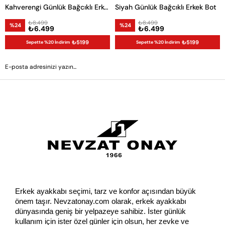
Kahverengi Günlük Bağcıklı Erkek Bot
Siyah Günlük Bağcıklı Erkek Bot
₺8.499
₺8.499
%24
%24
₺6.499
₺6.499
₺5199
₺5199
Sepette %20 İndirim
Sepette %20 İndirim
GÖNDER
Erkek ayakkabı seçimi, tarz ve konfor açısından büyük 
önem taşır. Nevzatonay.com olarak, erkek ayakkabı 
dünyasında geniş bir yelpazeye sahibiz. İster günlük 
kullanım için ister özel günler için olsun, her zevke ve 