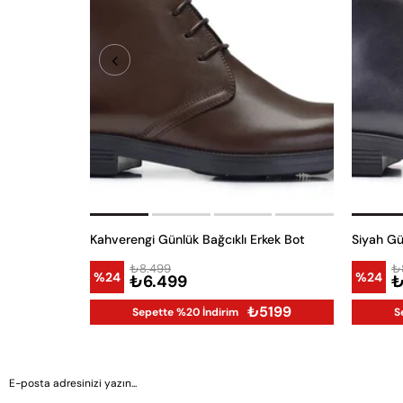
Kahverengi Günlük Bağcıklı Erkek Bot
Siyah Gü
₺8.499
₺
%24
%24
₺6.499
₺
₺5199
Sepette %20 İndirim
S