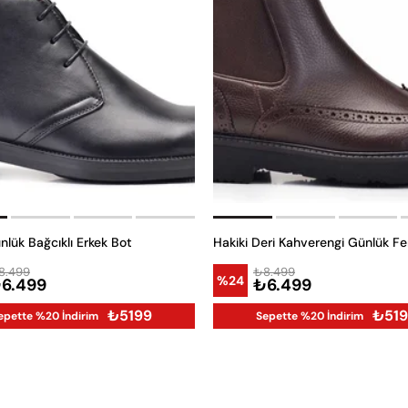
nlük Bağcıklı Erkek Bot
8.499
₺8.499
%24
6.499
₺6.499
₺5199
₺51
epette %20 İndirim
Sepette %20 İndirim