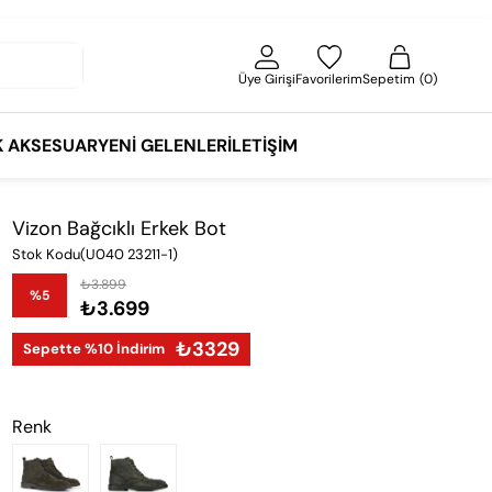
Üye Girişi
Favorilerim
Sepetim
0
K AKSESUAR
YENI GELENLER
İLETIŞIM
Vizon Bağcıklı Erkek Bot
Stok Kodu
(U040 23211-1)
₺3.899
%
5
₺3.699
İndirim
₺3329
Sepette %10 İndirim
Renk