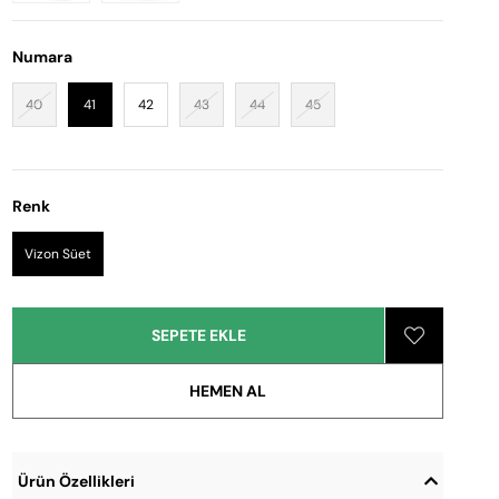
Numara
40
41
42
43
44
45
Renk
Vizon Süet
Ürün Özellikleri