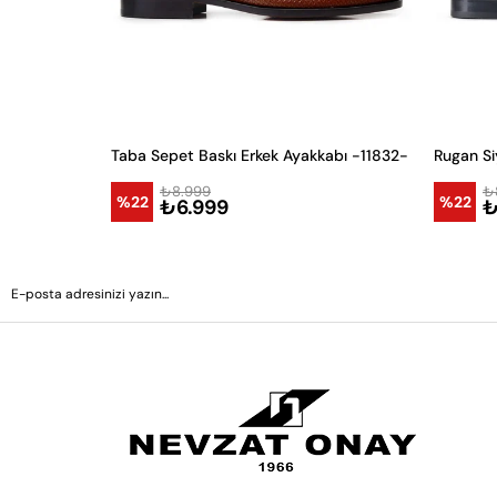
Taba Sepet Baskı Erkek Ayakkabı -11832-
₺8.999
₺
%22
%22
₺6.999
₺