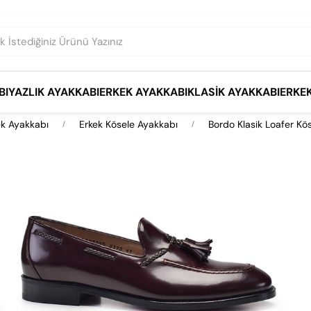
BI
YAZLIK AYAKKABI
ERKEK AYAKKABI
KLASIK AYAKKABI
ERKE
ek Ayakkabı
Erkek Kösele Ayakkabı
Bordo Klasik Loafer Kö