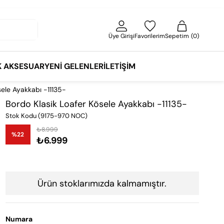
Üye Girişi
Favorilerim
Sepetim
0
K AKSESUAR
YENI GELENLER
İLETIŞIM
sele Ayakkabı -11135-
Bordo Klasik Loafer Kösele Ayakkabı -11135-
Stok Kodu
(9175-970 NOC)
₺8.999
%
22
₺6.999
İndirim
Ürün stoklarımızda kalmamıştır.
Numara