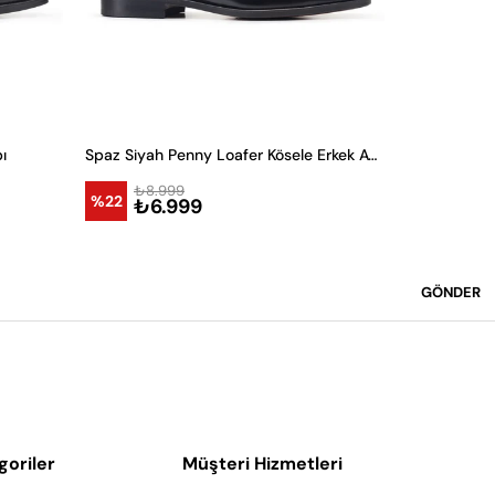
ı
Spaz Siyah Penny Loafer Kösele Erkek Ayakkabı
₺8.999
₺8.9
%22
%22
₺6.999
₺6.
GÖNDER
goriler
Müşteri Hizmetleri