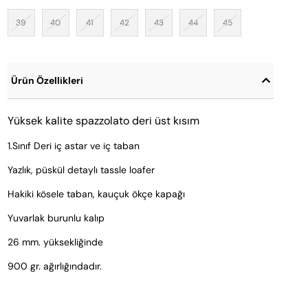
39
40
41
42
43
44
45
Ürün Özellikleri
Yüksek kalite spazzolato deri üst kısım
1.Sınıf Deri iç astar ve iç taban
Yazlık, püskül detaylı tassle loafer
Hakiki kösele taban, kauçuk ökçe kapağı
Yuvarlak burunlu kalıp
26 mm. yüksekliğinde 
900 gr. ağırlığındadır.