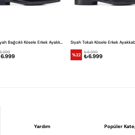
Rugan Siyah Bağcıklı Kösele Erkek Ayakkabı
Siyah Tokalı Kösele Erkek Ayakkab
8.999
₺8.999
%22
6.999
₺6.999
Yardım
Popüler Kate