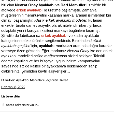
ve işçiliktir. Bu konuda başarılı tasarımlara imza atmış markalardan 
biri olan 
Nevzat Onay Ayakkabı ve Deri Mamulleri
 İzmir’de bir 
atölyede 
erkek
ayakkabı
 ile üretime başlamıştır. Zamanla 
müşterilerinin memnuiyetini kazanan marka, aranan isimlerden biri 
olmayı başarmıştır. 
Klasik erkek ayakkabı modelleri
 kullanan 
erkekler tarafından evladiyelik olarak nitelendirilirken, yıllarca 
dolaptaki yerini koruyan kalitesi markayı bugünlere taşımıştır. 
Şimdilerde fabrikasında 
erkek ayakkabı
 ve kadın ayakkabı 
kategorilerine özel ürünler sergilemektedir. Birbirinden 
kaliteli 
ayakkabı çeşitleri
 için, 
ayakkabı markaları
 arasında doğru kararlar 
vermeye özen gösterin. Eğer markanız 
Nevzat Onay
 ise deri erkek 
ayakkabı modelleri 
online mağazasında
 sizleri bekliyor. Taksitli 
ödeme koşulları ve her bütçeye uygun indirim kampanyaları 
sayesinde siz de kaliteli bir ayakkabıya beklemeden sahip 
olabilirsiniz. Şimdiden keyfili alışverişler…
Etiketler:
Ayakkabı Markaları Seçerken Dikkat
Haziran 18, 2022
Listeye dön