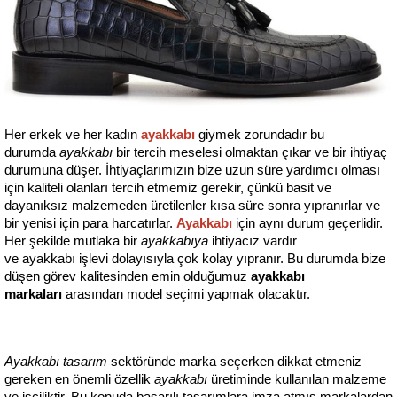
Her erkek ve her kadın 
ayakkabı
giymek zorundadır bu 
durumda 
ayakkabı
 bir tercih meselesi olmaktan çıkar ve bir ihtiyaç 
durumuna düşer. İhtiyaçlarımızın bize uzun süre yardımcı olması 
için kaliteli olanları tercih etmemiz gerekir, çünkü basit ve 
dayanıksız malzemeden üretilenler kısa süre sonra yıpranırlar ve 
bir yenisi için para harcatırlar. 
Ayakkabı
 için aynı durum geçerlidir. 
Her şekilde mutlaka bir 
ayakkabıya
 ihtiyacız vardır 
ve ayakkabı işlevi dolayısıyla çok kolay yıpranır. Bu durumda bize 
düşen görev kalitesinden emin olduğumuz 
ayakkabı 
markaları 
arasından model seçimi yapmak olacaktır.
Ayakkabı tasarım
 sektöründe marka seçerken dikkat etmeniz 
gereken en önemli özellik 
ayakkabı
 üretiminde kullanılan malzeme 