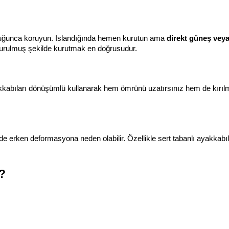
duğunca koruyun. Islandığında hemen kurutun ama 
direkt güneş veya
oldurulmuş şekilde kurutmak en doğrusudur.
kkabıları dönüşümlü kullanarak hem ömrünü uzatırsınız hem de kırılma
e erken deformasyona neden olabilir. Özellikle sert tabanlı ayakkabıla
?