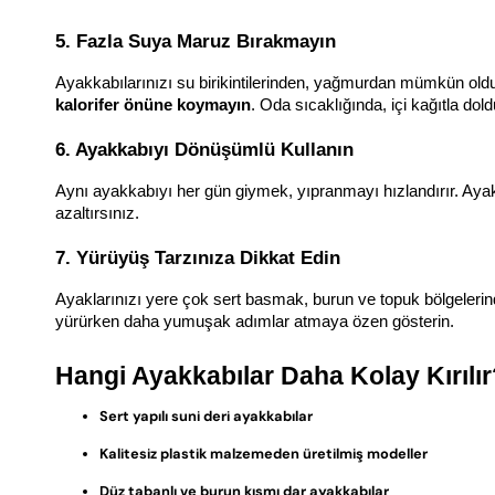
5. Fazla Suya Maruz Bırakmayın
Ayakkabılarınızı su birikintilerinden, yağmurdan mümkün ol
kalorifer önüne koymayın
. Oda sıcaklığında, içi kağıtla d
6. Ayakkabıyı Dönüşümlü Kullanın
Aynı ayakkabıyı her gün giymek, yıpranmayı hızlandırır. Aya
azaltırsınız.
7. Yürüyüş Tarzınıza Dikkat Edin
Ayaklarınızı yere çok sert basmak, burun ve topuk bölgelerind
yürürken daha yumuşak adımlar atmaya özen gösterin.
Hangi Ayakkabılar Daha Kolay Kırılır
Sert yapılı suni deri ayakkabılar
Kalitesiz plastik malzemeden üretilmiş modeller
Düz tabanlı ve burun kısmı dar ayakkabılar