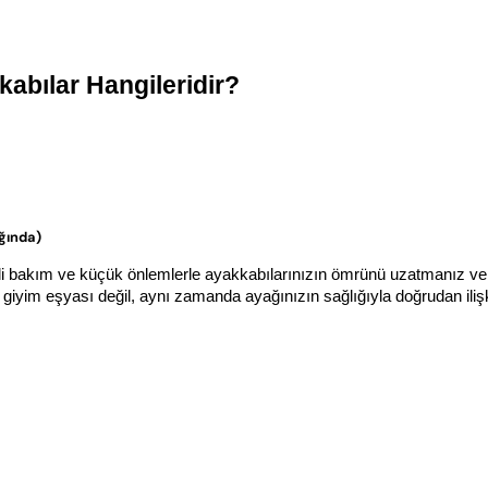
abılar Hangileridir?
ığında)
li bakım ve küçük önlemlerle ayakkabılarınızın ömrünü uzatmanız ve 
im eşyası değil, aynı zamanda ayağınızın sağlığıyla doğrudan ilişkil