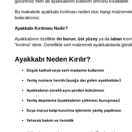
görünmez hem de ayakkabının kullanım ömrünü kısaltabilir.
Bu makalede ayakkabı kırılması neden olur, hangi malzemeler d
bulacaksınız.
Ayakkabı Kırılması Nedir?
Ayakkabının özellikle 
ön burun
, 
üst yüzey
 ya da 
taban
 kısm
“kırılma” denir. Genellikle sert malzemeli ayakkabılarda görül
Ayakkabı Neden Kırılır?
Düşük kaliteli veya sert malzeme kullanımı
Yanlış numara tercihi (ayağa dar gelen ayakkabılar)
Ayakkabının sürekli aynı yerden bükülmesi
Yanlış depolama (ayakkabının çökmesi, buruşması)
Suya maruz kalıp kurutma işleminin yanlış yapılması
Yetersiz bakım ve temizlik