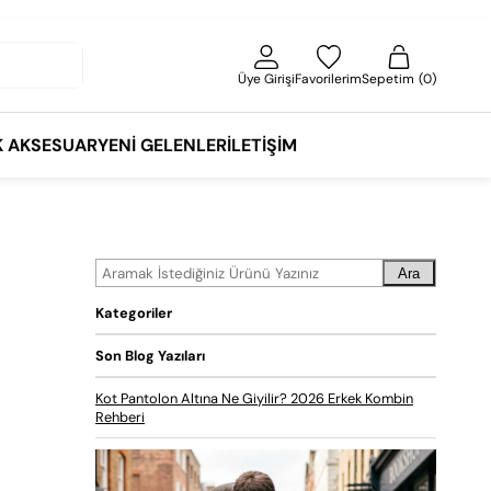
Üye Girişi
Favorilerim
Sepetim
0
K AKSESUAR
YENI GELENLER
İLETIŞIM
Ara
Kategoriler
Son Blog Yazıları
Kot Pantolon Altına Ne Giyilir? 2026 Erkek Kombin
Rehberi