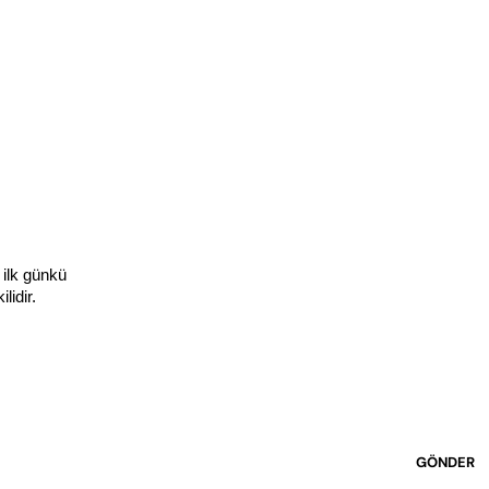
ilk günkü 
idir. 
GÖNDER