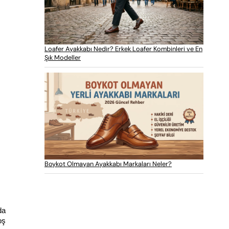
Loafer Ayakkabı Nedir? Erkek Loafer Kombinleri ve En
Şık Modeller
Boykot Olmayan Ayakkabı Markaları Neler?
a 
ş 