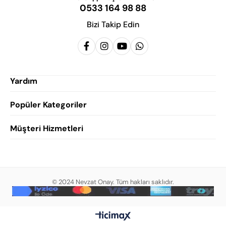
0533 164 98 88
Bizi Takip Edin
Yardım
Popüler Kategoriler
Siparişlerim
Hesabım
Müşteri Hizmetleri
Erkek Klasik Ayakkabı
Favorilerim
Damatlık Ayakkabısı
Gizlilik Politikası
Sepetim
Erkek Yazlık Ayakkabı
Garanti ve İade Koşulları
Destek Taleplerim
Erkek Günlük Ayakkabı
© 2024 Nevzat Onay. Tüm hakları saklıdır.
Mesafeli Satış Sözleşmesi
Hakkımızda
Erkek Sandalet
İndirim
Blog
Erkek Loafer Ayakkabı