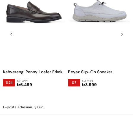
Kahverengi Penny Loafer Erkek Ayakkabı
Beyaz Slip-On Sneaker
₺8.499
₺4.299
%24
%7
₺6.499
₺3.999
GÖNDER