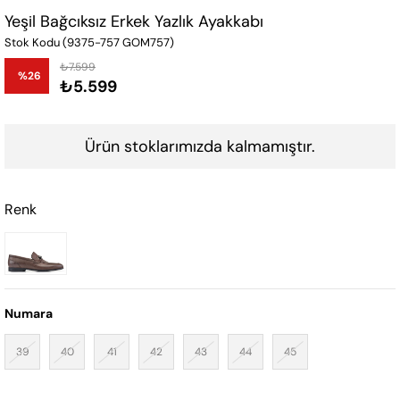
Yeşil Bağcıksız Erkek Yazlık Ayakkabı
Stok Kodu
(9375-757 GOM757)
₺7.599
%
26
₺5.599
İndirim
Ürün stoklarımızda kalmamıştır.
Renk
Numara
39
40
41
42
43
44
45