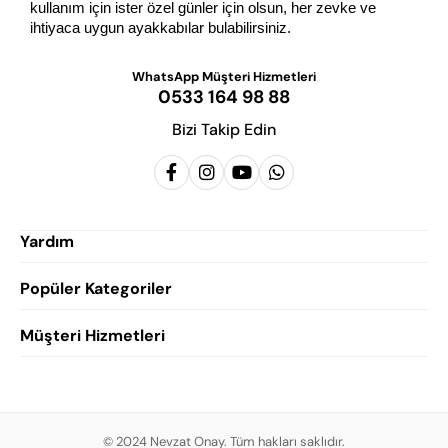
kullanım için ister özel günler için olsun, her zevke ve 
ihtiyaca uygun ayakkabılar bulabilirsiniz.
WhatsApp Müşteri Hizmetleri
0533 164 98 88
Bizi Takip Edin
Yardım
Popüler Kategoriler
Siparişlerim
Hesabım
Müşteri Hizmetleri
Erkek Klasik Ayakkabı
Favorilerim
Damatlık Ayakkabısı
Gizlilik Politikası
Sepetim
Erkek Yazlık Ayakkabı
Garanti ve İade Koşulları
Destek Taleplerim
Erkek Günlük Ayakkabı
© 2024 Nevzat Onay. Tüm hakları saklıdır.
Mesafeli Satış Sözleşmesi