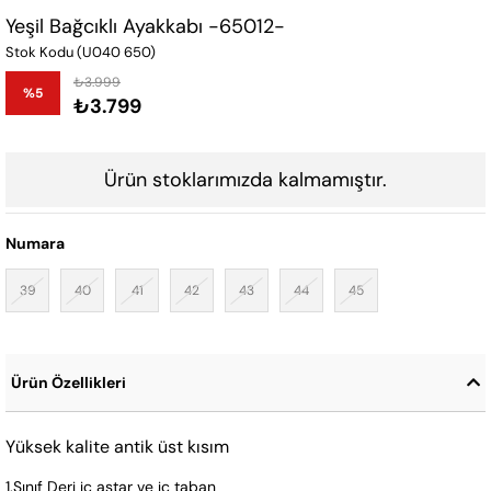
Yeşil Bağcıklı Ayakkabı -65012-
Stok Kodu
(U040 650)
₺3.999
%
5
₺3.799
İndirim
Ürün stoklarımızda kalmamıştır.
Numara
39
40
41
42
43
44
45
Ürün Özellikleri
Yüksek kalite antik üst kısım
1.Sınıf Deri iç astar ve iç taban