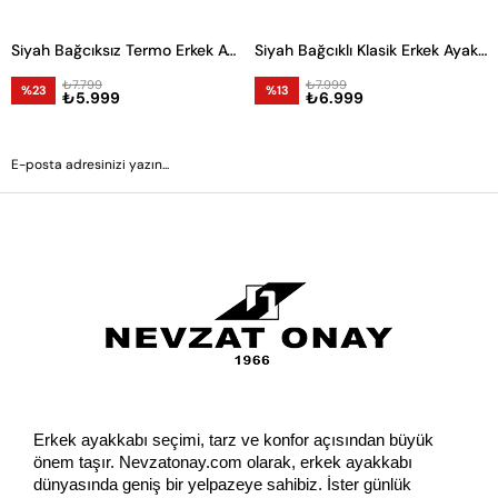
Siyah Bağcıksız Termo Erkek Ayakkabı
Siyah Bağcıklı Klasik Erkek Ayakkabı
₺7.799
₺7.999
%23
%13
₺5.999
₺6.999
GÖNDER
Erkek ayakkabı seçimi, tarz ve konfor açısından büyük 
önem taşır. Nevzatonay.com olarak, erkek ayakkabı 
dünyasında geniş bir yelpazeye sahibiz. İster günlük 